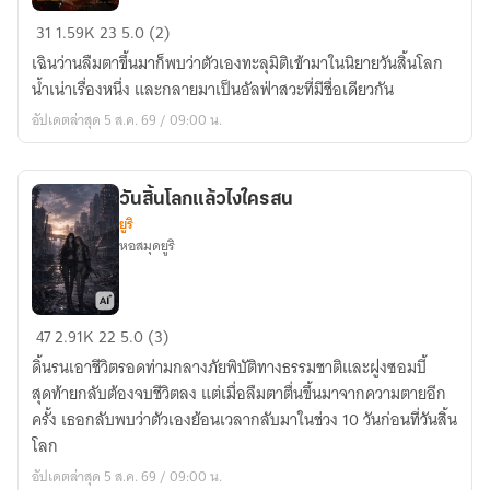
ไห
31
1.59K
23
5.0 (2)
งก
เฉินว่านลืมตาขึ้นมาก็พบว่าตัวเองทะลุมิติเข้ามาในนิยายวันสิ้นโลก
ลาย
น้ำเน่าเรื่องหนึ่ง และกลายมาเป็นอัลฟ่าสวะที่มีชื่อเดียวกัน
เป็น
อัปเดตล่าสุด 5 ส.ค. 69 / 09:00 น.
อัลฟ่า
สารเลว
ซะ
วันสิ้นโลกแล้วไงใครสน
งั้น
ยูริ
หอสมุดยูริ
วัน
47
2.91K
22
5.0 (3)
สิ้น
ดิ้นรนเอาชีวิตรอดท่ามกลางภัยพิบัติทางธรรมชาติและฝูงซอมบี้
โลก
สุดท้ายกลับต้องจบชีวิตลง แต่เมื่อลืมตาตื่นขึ้นมาจากความตายอีก
แล้ว
ครั้ง เธอกลับพบว่าตัวเองย้อนเวลากลับมาในช่วง 10 วันก่อนที่วันสิ้น
ไง
โลก
ใคร
อัปเดตล่าสุด 5 ส.ค. 69 / 09:00 น.
สน