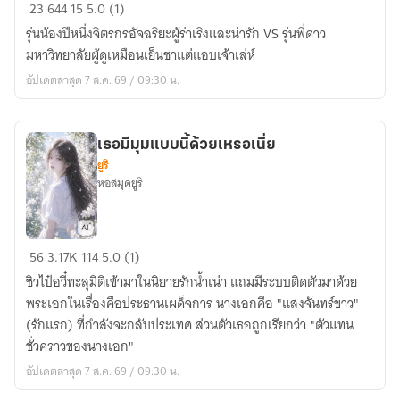
ดาว
23
644
15
5.0 (1)
มหา
รุ่นน้องปีหนึ่งจิตรกรอัจฉริยะผู้ร่าเริงและน่ารัก VS รุ่นพี่ดาว
ลัย
มหาวิทยาลัยผู้ดูเหมือนเย็นชาแต่แอบเจ้าเล่ห์
สุด
อัปเดตล่าสุด 7 ส.ค. 69 / 09:30 น.
เย็น
ชา
แอบ
เธอมีมุมแบบนี้ด้วยเหรอเนี่ย
คลั่ง
ยูริ
รัก
หอสมุดยูริ
เธอ
56
3.17K
114
5.0 (1)
มี
ชิวไป๋อวี๋ทะลุมิติเข้ามาในนิยายรักน้ำเน่า แถมมีระบบติดตัวมาด้วย
มุม
พระเอกในเรื่องคือประธานเผด็จการ นางเอกคือ "แสงจันทร์ขาว"
แบบ
(รักแรก) ที่กำลังจะกลับประเทศ ส่วนตัวเธอถูกเรียกว่า "ตัวแทน
นี้
ชั่วคราวของนางเอก"
ด้วย
อัปเดตล่าสุด 7 ส.ค. 69 / 09:30 น.
เห