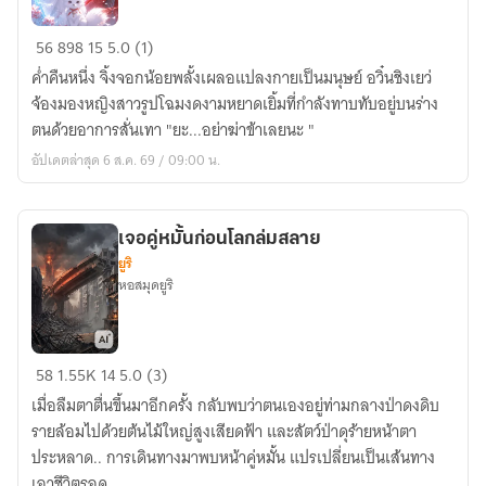
วิถี
56
898
15
5.0 (1)
ไร้
ค่ำคืนหนึ่ง จิ้งจอกน้อยพลั้งเผลอแปลงกายเป็นมนุษย์ อวิ๋นชิงเยว่
ใจ
จ้องมองหญิงสาวรูปโฉมงดงามหยาดเยิ้มที่กำลังทาบทับอยู่บนร่าง
รึ
ตนด้วยอาการสั่นเทา "ยะ...อย่าฆ่าข้าเลยนะ "
จะ
อัปเดตล่าสุด 6 ส.ค. 69 / 09:00 น.
สู้
จิ้งจอก
น้อย
เจอคู่หมั้นก่อนโลกล่มสลาย
ยูริ
หอสมุดยูริ
เจอ
58
1.55K
14
5.0 (3)
คู่
เมื่อลืมตาตื่นขึ้นมาอีกครั้ง กลับพบว่าตนเองอยู่ท่ามกลางป่าดงดิบ
หมั้น
รายล้อมไปด้วยต้นไม้ใหญ่สูงเสียดฟ้า และสัตว์ป่าดุร้ายหน้าตา
ก่อน
ประหลาด.. การเดินทางมาพบหน้าคู่หมั้น แปรเปลี่ยนเป็นเส้นทาง
โลก
เอาชีวิตรอด