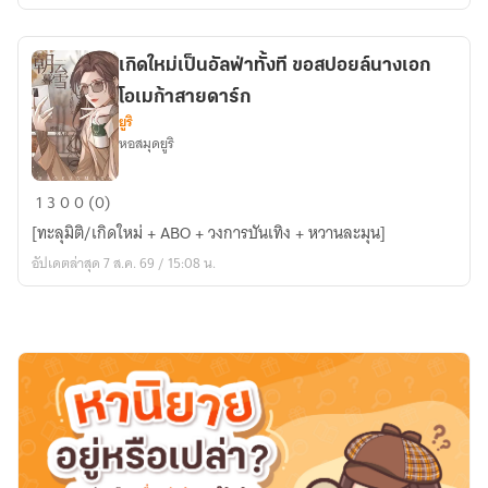
เกิดใหม่เป็นอัลฟ่าทั้งที ขอสปอยล์นางเอก
โอเมก้าสายดาร์ก
ยูริ
หอสมุดยูริ
เกิด
1
3
0
0 (0)
ใหม่
[ทะลุมิติ/เกิดใหม่ + ABO + วงการบันเทิง + หวานละมุน]
เป็น
อัปเดตล่าสุด 7 ส.ค. 69 / 15:08 น.
อัลฟ่า
ทั้งที
ขอ
ส
ปอ
ยล์
นางเอก
โอ
เม