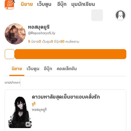
ข้ามไปยังเนื้อหาหลัก
นิยาย
เว็บตูน
อีบุ๊ก
มุมนักเขียน
หอสมุดยูริ
@RepositoryofLily
9
นิยาย
0
เว็บตูน
0
อีบุ๊ก
50
คนติดตาม
นิยาย
เว็บตูน
อีบุ๊ก
คอลเล็กชัน
นามปากกา
ดาวมหาลัยสุดเย็นชาแอบคลั่งรัก
ยูริ
หอสมุดยูริ