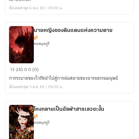
ล่ม
อัปเดตล่าสุด 6 ส.ค. 69 / 09:00 น.
สลาย
นายหญิงของดินแดนแห่งความตาย
ยูริ
หอสมุดยูริ
นาย
13
243
0
0 (0)
หญิง
การระบาดของไวรัสนำไปสู่การล่มสลายของอารยธรรมมนุษย์
ของ
อัปเดตล่าสุด 5 ส.ค. 69 / 09:00 น.
ดิน
แดน
แห่ง
ไหงกลายเป็นอัลฟ่าสารเลวซะงั้น
ความ
ยูริ
ตาย
หอสมุดยูริ