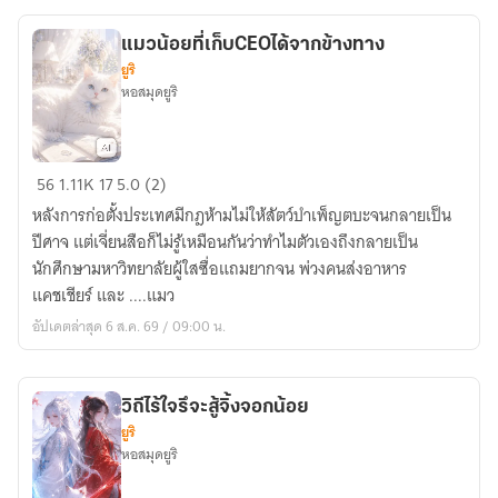
รอ
เนี่ย
แมวน้อยที่เก็บCEOได้จากข้างทาง
ยูริ
หอสมุดยูริ
แมว
56
1.11K
17
5.0 (2)
น้อย
หลังการก่อตั้งประเทศมีกฎห้ามไม่ให้สัตว์บำเพ็ญตบะจนกลายเป็น
ที่
ปีศาจ แต่เจี่ยนสือก็ไม่รู้เหมือนกันว่าทำไมตัวเองถึงกลายเป็น
เก็บCEOได้
นักศึกษามหาวิทยาลัยผู้ใสซื่อแถมยากจน พ่วงคนส่งอาหาร
จาก
แคชเชียร์ และ ....แมว
ข้าง
อัปเดตล่าสุด 6 ส.ค. 69 / 09:00 น.
ทาง
วิถีไร้ใจรึจะสู้จิ้งจอกน้อย
ยูริ
หอสมุดยูริ