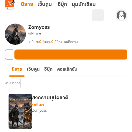
ข้ามไปยังเนื้อหาหลัก
นิยาย
เว็บตูน
อีบุ๊ก
มุมนักเขียน
Zomyoss
@Rhigar
1
นิยาย
0
เว็บตูน
0
อีบุ๊ก
1
คนติดตาม
นิยาย
เว็บตูน
อีบุ๊ก
คอลเล็กชัน
นามปากกา
สงครามบุปผชาติ
รักสีเทา
Zomyoss