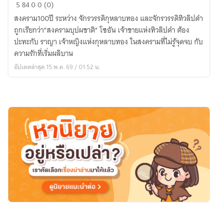
สงคราม
5
84
0
0 (0)
บุปผชาติ
สงคราม100ปี ระหว่าง จักรวรรดิกุหลาบทอง และจักรวรรดิทิวลิปดำ
ถูกเรียกว่า”สงครามบุปผชาติ” โซอัน เจ้าชายแห่งทิวลิปดำ ต้อง
ปะทะกับ ราญา เจ้าหญิงแห่งกุหลาบทอง ในสงครามที่ไม่รู้จุดจบ กับ
ความรักที่เริ่มผลิบาน
อัปเดตล่าสุด 15 พ.ค. 69 / 01:52 น.