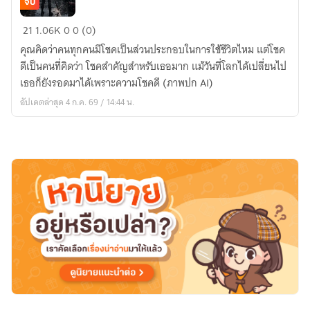
จบ
วัน
21
1.06K
0
0 (0)
สิ้น
คุณคิดว่าคนทุกคนมีโชคเป็นส่วนประกอบในการใช้ชีวิตไหม แต่โชค
โลก
ดีเป็นคนที่คิดว่า โชคสำคัญสำหรับเธอมาก แม้วันที่โลกได้เปลี่ยนไป
กับ
เธอก็ยังรอดมาได้เพราะความโชคดี (ภาพปก AI)
โชค
อัปเดตล่าสุด 4 ก.ค. 69 / 14:44 น.
ดี
ที่
รอด
ตลอด