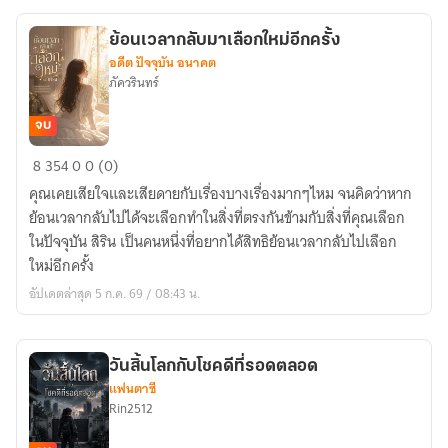
โลก
แตก
ย้อนเวลากลับมาเลือกใหม่อีกครั้ง
อดีต ปัจจุบัน อนาคต
ภัควรินทร์
จบ
ย้อน
8
354
0
0 (0)
เวลา
คุณเคยเสียใจและเสียดายกับเรื่องบางเรื่องมากๆไหม จนคิดว่าหาก
กลับ
ย้อนเวลากลับไปได้จะเลือกทำในสิ่งที่ตรงกันข้ามกับสิ่งที่คุณเลือก
มา
ในปัจจุบัน สิริน เป็นคนหนึ่งที่อยากได้สิทธิย้อนเวลากลับไปเลือก
เลือก
ใหม่อีกครั้ง
ใหม่
อัปเดตล่าสุด 5 ก.ค. 69 / 08:43 น.
อีก
ครั้ง
วันสิ้นโลกกับโชคดีที่รอดตลอด
แฟนตาซี
Rin2512