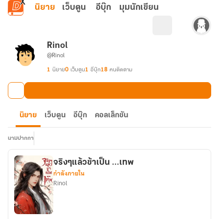
ข้ามไปยังเนื้อหาหลัก
นิยาย
เว็บตูน
อีบุ๊ก
มุมนักเขียน
Rinol
@Rinol
1
นิยาย
0
เว็บตูน
1
อีบุ๊ก
18
คนติดตาม
นิยาย
เว็บตูน
อีบุ๊ก
คอลเล็กชัน
นามปากกา
จริงๆแล้วข้าเป็น ...เทพ
กำลังภายใน
Rinol