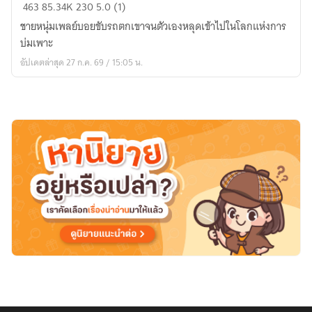
จริงๆ
463
85.34K
230
5.0 (1)
แล้ว
ชายหนุ่มเพลย์บอยขับรถตกเขาจนตัวเองหลุดเข้าไปในโลกแห่งการ
ข้า
บ่มเพาะ
เป็น
อัปเดตล่าสุด 27 ก.ค. 69 / 15:05 น.
...เทพ