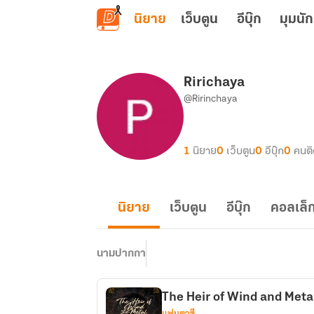
ข้ามไปยังเนื้อหาหลัก
นิยาย
เว็บตูน
อีบุ๊ก
มุมนัก
Ririchaya
@Ririnchaya
1
นิยาย
0
เว็บตูน
0
อีบุ๊ก
0
คนต
นิยาย
เว็บตูน
อีบุ๊ก
คอลเล็ก
นามปากกา
The Heir of Wind and Meta
แฟนตาซี