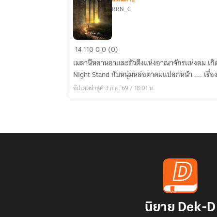
RRN_C
The
14
110
0
0 (0)
Heir
เมลานีหลานอาและตัวตึงแห่งอาณาจักรแห่งลม เกิ
of
Night Stand 
Wind
อัปเดตล่าสุด 3 ก.ค. 69 / 18:01 น.
and
Metal
นิยาย Dek-D