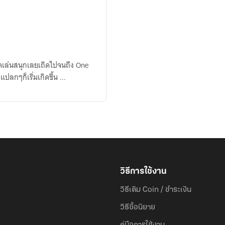
ดเล่นสนุกเลยเถิดไปจนถึง One
กับหนุ่มหล่อตาคมแปลกหน้า .... เรื่องแปลกๆก็เริ่มเกิดขึ้น ...
วิธีการใช้งาน
วิธีเติม Coin / ชำระเงิน
วิธีซื้อนิยาย