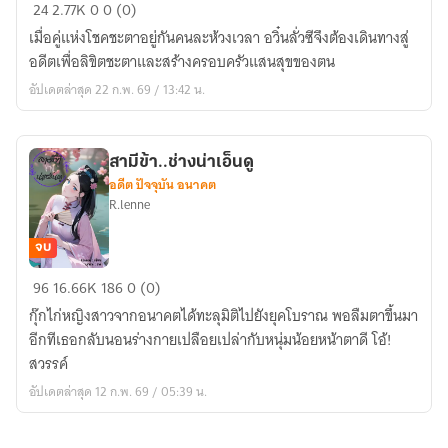
ดวงใจ
24
2.77K
0
0 (0)
นาย
เมื่อคู่แห่งโชคชะตาอยู่กันคนละห้วงเวลา อวิ๋นลั่วซีจึงต้องเดินทางสู่
พราน
อดีตเพื่อลิขิตชะตาและสร้างครอบครัวแสนสุขของตน
อัปเดตล่าสุด 22 ก.พ. 69 / 13:42 น.
สามีข้า..ช่างน่าเอ็นดู
อดีต ปัจจุบัน อนาคต
R.lenne
จบ
สามี
96
16.66K
186
0 (0)
ข้า..ช่าง
กุ๊กไก่หญิงสาวจากอนาคตได้ทะลุมิติไปยังยุคโบราณ พอลืมตาขึ้นมา
น่า
อีกทีเธอกลับนอนร่างกายเปลือยเปล่ากับหนุ่มน้อยหน้าตาดี โอ้!
เอ็นดู
สวรรค์
อัปเดตล่าสุด 12 ก.พ. 69 / 05:39 น.