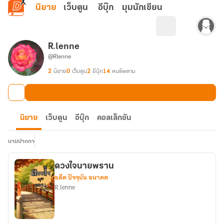
ข้ามไปยังเนื้อหาหลัก
นิยาย
เว็บตูน
อีบุ๊ก
มุมนักเขียน
R.lenne
@Rlenne
2
นิยาย
0
เว็บตูน
2
อีบุ๊ก
14
คนติดตาม
นิยาย
เว็บตูน
อีบุ๊ก
คอลเล็กชัน
นามปากกา
ดวงใจนายพราน
อดีต ปัจจุบัน อนาคต
R.lenne