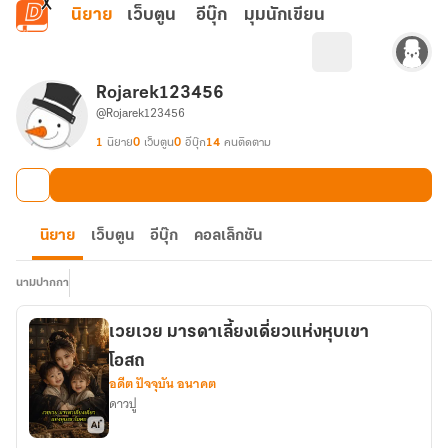
ข้ามไปยังเนื้อหาหลัก
นิยาย
เว็บตูน
อีบุ๊ก
มุมนักเขียน
Rojarek123456
@Rojarek123456
1
นิยาย
0
เว็บตูน
0
อีบุ๊ก
14
คนติดตาม
นิยาย
เว็บตูน
อีบุ๊ก
คอลเล็กชัน
นามปากกา
เวยเวย มารดาเลี้ยงเดี่ยวแห่งหุบเขา
โอสถ
อดีต ปัจจุบัน อนาคต
ดาวปู