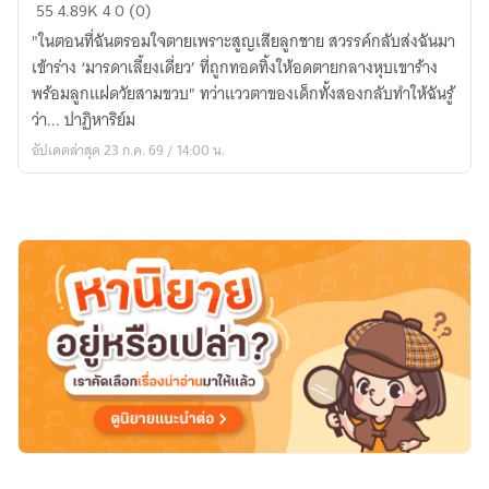
เวยเวย
55
4.89K
4
0 (0)
มารดา
"ในตอนที่ฉันตรอมใจตายเพราะสูญเสียลูกชาย สวรรค์กลับส่งฉันมา
เลี้ยง
เข้าร่าง ‘มารดาเลี้ยงเดี่ยว’ ที่ถูกทอดทิ้งให้อดตายกลางหุบเขาร้าง
เดี่ยว
พร้อมลูกแฝดวัยสามขวบ" ทว่าแววตาของเด็กทั้งสองกลับทำให้ฉันรู้
แห่ง
ว่า... ปาฏิหาริย์ม
หุบเขา
อัปเดตล่าสุด 23 ก.ค. 69 / 14:00 น.
โอสถ