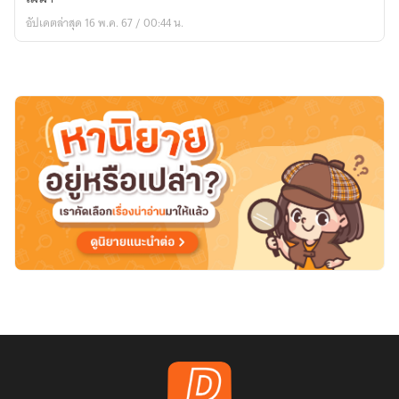
]
อัปเดตล่าสุด 16 พ.ค. 67 / 00:44 น.
สาย
หมอก
หยอก
เมฆา
(hibari
x
oc)