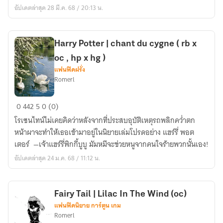
อัปเดตล่าสุด 28 มี.ค. 68 / 20:13 น.
Harry Potter | chant du cygne ( rb x
oc , hp x hg )
แฟนฟิคฝรั่ง
Romerl
Harry
0
442
5
0 (0)
Potter
โรเซนไทน์ไม่เคยคิดว่าหลังจากที่ประสบอุบัติเหตุรถพลิกคว่ำตก
|
หน้าผาจะทำให้เธอเข้ามาอยู่ในนิยายเล่มโปรดอย่าง แฮร์รี่ พอต
chant
เตอร์ —เจ้าแฮร์รี่พิกกี้บูบู มัมหมีจะช่วยหนูจากคนใจร้ายพวกนั้นเอง!
du
อัปเดตล่าสุด 24 ม.ค. 68 / 11:12 น.
cygne
(
rb
Fairy Tail | Lilac In The Wind (oc)
x
แฟนฟิคนิยาย การ์ตูน เกม
oc
Romerl
,