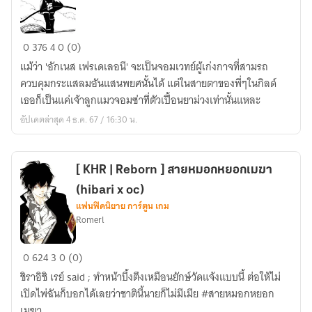
hp
x
Fairy
0
376
4
0 (0)
hg
Tail
)
แม้ว่า 'อักเนส เฟรเดเลอนี' จะเป็นจอมเวทย์ผู้เก่งกาจที่สามรถ
|
ควบคุมกระแสลมอันแสนพยศนั้นได้ แต่ในสายตาของพี่ๆในกิลด์
Lilac
เธอก็เป็นแค่เจ้าลูกแมวจอมซ่าที่ตัวเปื้อนยาม่วงเท่านั้นแหละ
In
อัปเดตล่าสุด 4 ธ.ค. 67 / 16:30 น.
The
Wind
(oc)
[ KHR | Reborn ] สายหมอกหยอกเมฆา
(hibari x oc)
แฟนฟิคนิยาย การ์ตูน เกม
Romerl
[
0
624
3
0 (0)
KHR
ชิราอิชิ เรย์ said ; ทำหน้าบึ้งตึงเหมือนยักษ์วัดแจ้งแบบนี้ ต่อให้ไม่
|
เปิดไพ่ฉันก็บอกได้เลยว่าชาตินี้นายก็ไม่มีเมีย #สายหมอกหยอก
Reborn
เมฆา