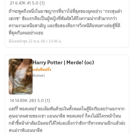
[One
21
6.47K
41
5.0 (1)
Piece]
ถ้าจะพูดถึงหนึ่งในอาชญากรที่ฉาวโฉ่ที่สุดของยุคอย่าง "กระสุนดำ
ทิวา
เฮเรซ" ข้อแรกคือเป็นผู้หญิงที่สัมผัสได้ถึงความน่ากลัวมากกว่า
กาล
ความงามเหนือสามัญ และข้อสองคือการวิ่งหนีคือหนทางต่อสู้ที่ดี
ไร้
ที่สุดกับคนอย่างเธอ
เงา
อัปเดตล่าสุด 22 พ.ย. 68 / 23:46 น.
(??
x
oc)
Harry Potter | Merde! (oc)
แฟนฟิคฝรั่ง
Romerl
Harry
14
14.89K
283
5.0 (1)
Potter
แฮร์รี่ พอตเตอร์ ขอเดิมพันด้วยเงินทั้งหมดในตู้นิรภัยเลยว่านอกจาก
|
คุณอาคนสวยของเขา แอนนาลีส พอตเตอร์ ก็คงไม่มีใครหน้าไหน
Merde!
กล้าชี้หน้าด่าดัมเบิลดอร์ได้ไฟแลบยิ่งกว่าฮังการีหางหนามอีกแล้วล่ะ
(oc)
#แม่วาฬแอนนาลีส