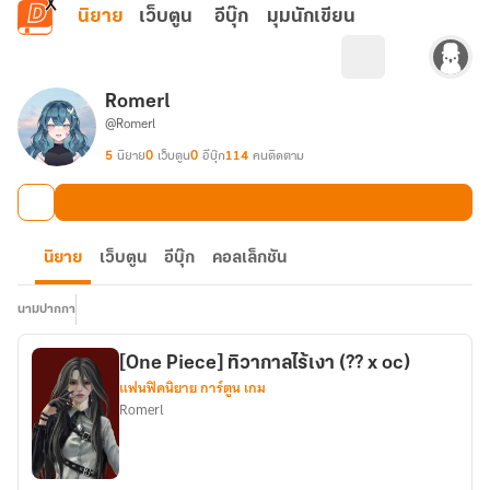
ข้ามไปยังเนื้อหาหลัก
นิยาย
เว็บตูน
อีบุ๊ก
มุมนักเขียน
Romerl
@Romerl
5
นิยาย
0
เว็บตูน
0
อีบุ๊ก
114
คนติดตาม
นิยาย
เว็บตูน
อีบุ๊ก
คอลเล็กชัน
นามปากกา
[One Piece] ทิวากาลไร้เงา (?? x oc)
แฟนฟิคนิยาย การ์ตูน เกม
Romerl