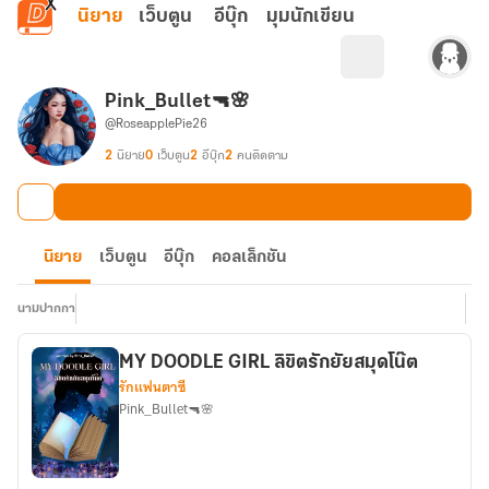
ข้ามไปยังเนื้อหาหลัก
นิยาย
เว็บตูน
อีบุ๊ก
มุมนักเขียน
Pink_Bullet🔫🌸
@RoseapplePie26
2
นิยาย
0
เว็บตูน
2
อีบุ๊ก
2
คนติดตาม
นิยาย
เว็บตูน
อีบุ๊ก
คอลเล็กชัน
นามปากกา
MY DOODLE GIRL ลิขิตรักยัยสมุดโน๊ต
รักแฟนตาซี
Pink_Bullet🔫🌸