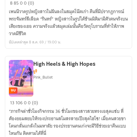
MY
8
85
0
0 (0)
DOODLE
เพนนีวาดรูปหญิงสาวในฝันลงในสมุดโน๊ตเก่า คืนที่มีปรากฏการณ์
GIRL
พระจันทร์สีเลือด “รินทร์” หญิงสาวในรูปได้ข้ามมิติมามีตัวตนจริงบน
ลิขิต
เตียงของเธอ ความจริงแล้วสมุดเล่มนั้นคือวัตถุโบราณที่ทำให้ภาพ
รัก
วาดมีชีวิต
ยัย
อัปเดตล่าสุด 8 ส.ค. 69 / 19:00 น.
สมุด
โน๊ต
High Heels​ & High Hopes
ยูริ
Pink_Bullet
จบ
High
13
106
0
0 (0)
Heels​
“ภารกิจล่าชั่วโมงกิจกรรม 36 ชั่วโมงของสาวสวยทรงเอสุดแซ่บ ที่
&
ต้องยอมสยบให้รองประธานสโมสรสายเป๊ะสุดไฮโซ! เมื่อคนสวยขา
High
โดนกลั่นแกล้งในมหาลัย รองประธานคนเก่งจะมีวิธีช่วยเอาคืนแบบ
Hopes
ไหนกัน ติดตามได้ที่นี่