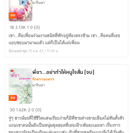
มารินดา
จบ
ข้าม
18
3.13K
1
0 (0)
เส้น
เขา...คือเพื่อนร่วมงานสนิทที่พักอยู่ห้องตรงข้าม เขา...คือคนที่เธอ
ไป
แอบชอบมานานแล้ว แต่ก็เป็นได้แค่เพื่อน
เล่น
อัปเดตล่าสุด 13 ก.ย. 67 / 11:10 น.
เพื่อน
[จบ]
พี่ขา...อย่าทำให้หนูใจสั่น [จบ]
รักหวานแหวว
มารินดา
จบ
พี่
30
1.62K
2
0 (0)
ขา...อย่า
จู่ๆ สาวน้อยที่ใช้ชีวิตแสนเรียบง่ายก็มีพี่ชายต่างสายเลือดไม่ทันตั้งตัว
ทำให้
แถมเขาคนนั้นยังเป็นหนุ่มสุดฮอตที่เธอเฝ้าเพ้อละเมอหา เรื่องราว
หนู
ของสาวน้อยเรียบร้อยแต่แอบแซ่บ กับพี่ชายสุดร้อนแรงจึงได้เริ่มต้น