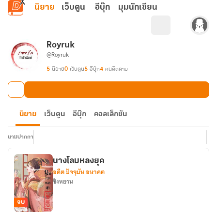
ข้ามไปยังเนื้อหาหลัก
นิยาย
เว็บตูน
อีบุ๊ก
มุมนักเขียน
Royruk
@Royruk
5
นิยาย
0
เว็บตูน
5
อีบุ๊ก
4
คนติดตาม
นิยาย
เว็บตูน
อีบุ๊ก
คอลเล็กชัน
นามปากกา
นางโลมหลงยุค
อดีต ปัจจุบัน อนาคต
ซิงหยวน
จบ