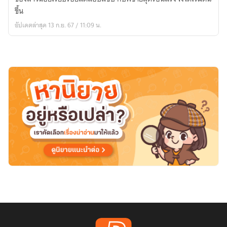
ใจ
ขึ้น
สั่น
อัปเดตล่าสุด 13 ก.ย. 67 / 11:09 น.
[จบ]