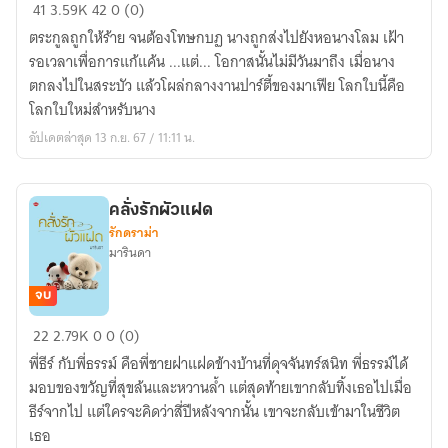
นาง
41
3.59K
42
0 (0)
โลม
ตระกูลถูกให้ร้าย จนต้องโทษกบฏ นางถูกส่งไปยังหอนางโลม เฝ้า
หลง
รอเวลาเพื่อการแก้แค้น ...แต่... โอกาสนั้นไม่มีวันมาถึง เมื่อนาง
ยุค
ตกลงไปในสระบัว แล้วโผล่กลางงานปาร์ตี้ของมาเฟีย โลกใบนี้คือ
โลกใบใหม่สำหรับนาง
อัปเดตล่าสุด 13 ก.ย. 67 / 11:11 น.
คลั่งรักผัวแฝด
รักดราม่า
มารินดา
จบ
คลั่ง
22
2.79K
0
0 (0)
รัก
พี่ธีร์ กับพี่ธรรม์ คือพี่ชายฝาแฝดข้างบ้านที่ดุจจันทร์สนิท พี่ธรรม์ได้
ผัว
มอบของขวัญที่สุขล้นและหวานล้ำ แต่สุดท้ายเขากลับทิ้งเธอไปเมื่อ
แฝด
ธีร์จากไป แต่ใครจะคิดว่าสี่ปีหลังจากนั้น เขาจะกลับเข้ามาในชีวิต
เธอ