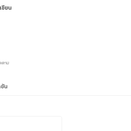
เขียน
ิดตาม
ชัน