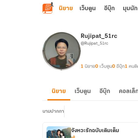
ข้ามไปยังเนื้อหาหลัก
นิยาย
เว็บตูน
อีบุ๊ก
มุมนัก
Rujipat_51rc
@Rujipat_51rc
1
นิยาย
0
เว็บตูน
0
อีบุ๊ก
1
คนต
นิยาย
เว็บตูน
อีบุ๊ก
คอลเล็ก
นามปากกา
จังหวะรักฉบับเติมเต็ม
ยูริ