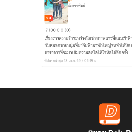
อักษราพันธ์
จบ
จังหวะ
7
100
0
0 (0)
รัก
เรื่องราวความรักระหว่างนิลช่างภาพสาวที่แอบรักฟ้าซ
ฉบับ
กับหมอกชายหนุ่มที่มาจีบฟ้ามาพักใหญ่จนทำให้นิล
เติม
ดาราสาวที่จะมาเติมความสดใสให้ใจนิลได้อีกครั้ง
เต็ม
อัปเดตล่าสุด 18 เม.ย. 69 / 06:19 น.