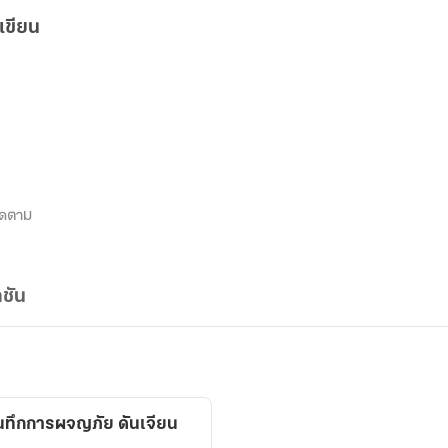
เขียน
ิดตาม
ชัน
นทึกการผจญภัย ดันเจียน