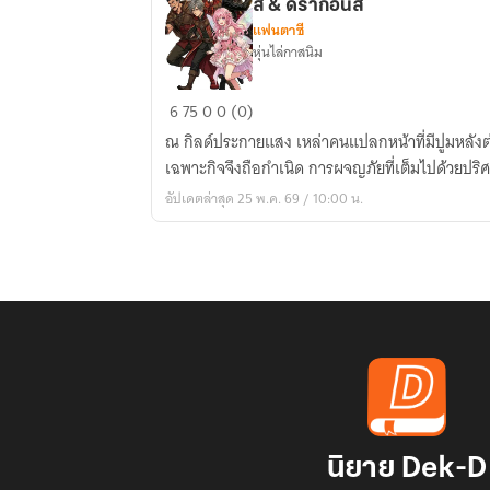
ส์ & ดราก้อนส์
แฟนตาซี
หุ่นไล่กาสนิม
D&D
6
75
0
0 (0)
Delver
ณ กิลด์ประกายแสง เหล่าคนแปลกหน้าที่มีปูมหลังต่าง
and
เฉพาะกิจจึงถือกำเนิด การผจญภัยที่เต็มไปด้วยปริศน
Destiny
อัปเดตล่าสุด 25 พ.ค. 69 / 10:00 น.
บันทึก
การ
ผจญ
ภัย
ดัน
เจียน
ส์
&
ดรา
ก้อน
นิยาย Dek-D
ส์