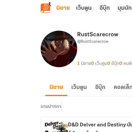
ข้ามไปยังเนื้อหาหลัก
นิยาย
เว็บตูน
อีบุ๊ก
มุมนัก
RustScarecrow
@RustScarecrow
1
นิยาย
0
เว็บตูน
0
อีบุ๊ก
0
คนต
นิยาย
เว็บตูน
อีบุ๊ก
คอลเล็ก
นามปากกา
D&D Delver and Destiny บั