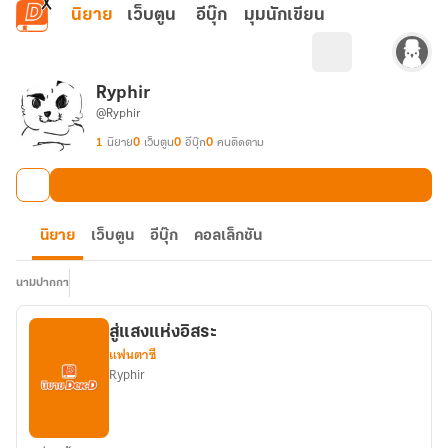
ข้ามไปยังเนื้อหาหลัก
นิยาย
เว็บตูน
อีบุ๊ก
มุมนักเขียน
Ryphir
@Ryphir
1
นิยาย
0
เว็บตูน
0
อีบุ๊ก
0
คนติดตาม
นิยาย
เว็บตูน
อีบุ๊ก
คอลเล็กชัน
นามปากกา
สู่แสงแห่งอิสระ
แฟนตาซี
Ryphir