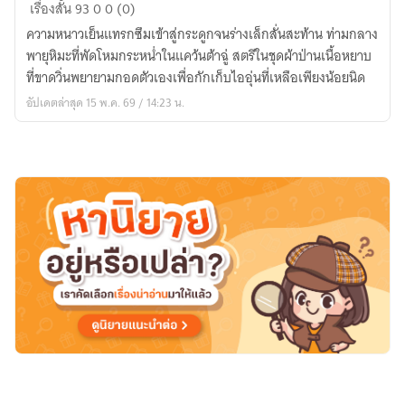
วสันต์
เรื่องสั้น
93
0
0 (0)
ที่
ความหนาวเย็นแทรกซึมเข้าสู่กระดูกจนร่างเล็กสั่นสะท้าน ท่ามกลาง
ไร้
พายุหิมะที่พัดโหมกระหน่ำในแคว้นต้าฉู่ สตรีในชุดผ้าป่านเนื้อหยาบ
เงา
ที่ขาดวิ่นพยายามกอดตัวเองเพื่อกักเก็บไออุ่นที่เหลือเพียงน้อยนิด
จันทร์
อัปเดตล่าสุด 15 พ.ค. 69 / 14:23 น.