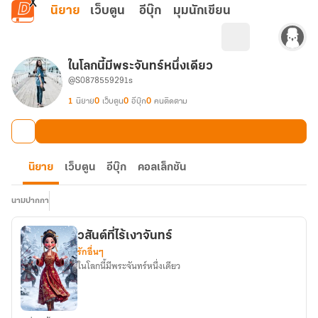
ข้ามไปยังเนื้อหาหลัก
นิยาย
เว็บตูน
อีบุ๊ก
มุมนักเขียน
ในโลกนี้มีพระจันทร์หนึ่งเดียว
@S0878559291s
1
นิยาย
0
เว็บตูน
0
อีบุ๊ก
0
คนติดตาม
นิยาย
เว็บตูน
อีบุ๊ก
คอลเล็กชัน
นามปากกา
วสันต์ที่ไร้เงาจันทร์
รักอื่นๆ
ในโลกนี้มีพระจันทร์หนึ่งเดียว