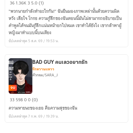
BAD
36
1.36K
3
5.0 (1)
GUY
"พวกนายกำลังทำอะไรกัน!" ฉันยืนมองภาพเหล่านั้นด้วยความผิด
คน
หวัง เสียใจ โกรธ ความรู้สึกของฉันตอนนี้มันไม่สามารถอธิบายเป็น
เลว
คำพูดได้จนมันรู้สึกแน่นหน้าอกไปหมด เขาทำได้ยังไง เขากล้าพาผู้
ซ่อน
หญิงมาทำแบบนี้บนเตียง
รัก
อัปเดตล่าสุด 5 ส.ค. 69 / 19:53 น.
BAD GUY คนเลวอยากรัก
รักหวานแหวว
ตัวกลม/SARA_J
จบ
BAD
33
598
0
0 (0)
GUY
ความหายนะของเธอ คือความสุขของฉัน
คน
อัปเดตล่าสุด 7 ก.พ. 69 / 19:39 น.
เลว
อยาก