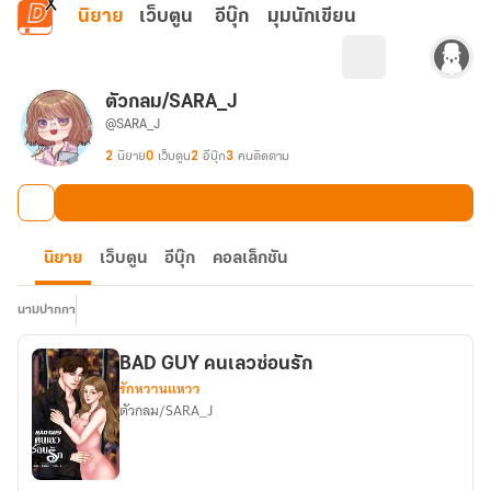
ข้ามไปยังเนื้อหาหลัก
นิยาย
เว็บตูน
อีบุ๊ก
มุมนักเขียน
ตัวกลม/SARA_J
@SARA_J
2
นิยาย
0
เว็บตูน
2
อีบุ๊ก
3
คนติดตาม
นิยาย
เว็บตูน
อีบุ๊ก
คอลเล็กชัน
นามปากกา
BAD GUY คนเลวซ่อนรัก
รักหวานแหวว
ตัวกลม/SARA_J