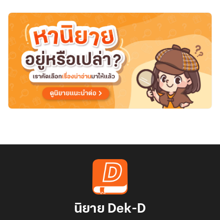
รัก
นิยาย Dek-D