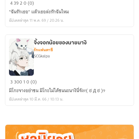
ยิ้ม
4
39
2
0 (0)
ของ
"ฉันรักเธอ" แล้วเธอล่ะรักฉันไหม
เธอ
อัปเดตล่าสุด 11 พ.ค. 69 / 20:26 น.
คือ
ความ
รัก
จิ้งจอกน้อยของนายนางิ
รักแฟนตาซี
SCGkalpa
จิ้งจอก
3
300
1
0 (0)
น้อย
มิโกะจางอย่าซน มิโกะไม่ได้ซนนะนางินี่จัง୧( ಠ Д ಠ )୨
ของ
อัปเดตล่าสุด 10 มี.ค. 66 / 10:13 น.
นาย
นางิ