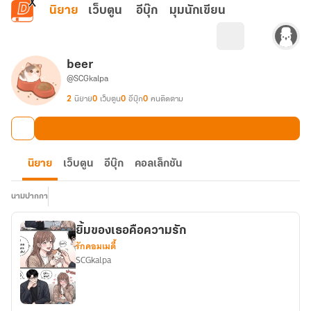
ข้ามไปยังเนื้อหาหลัก
นิยาย
เว็บตูน
อีบุ๊ก
มุมนักเขียน
beer
@SCGkalpa
2
นิยาย
0
เว็บตูน
0
อีบุ๊ก
0
คนติดตาม
นิยาย
เว็บตูน
อีบุ๊ก
คอลเล็กชัน
นามปากกา
ยิ้มของเธอคือความรัก
รักคอมเมดี้
SCGkalpa