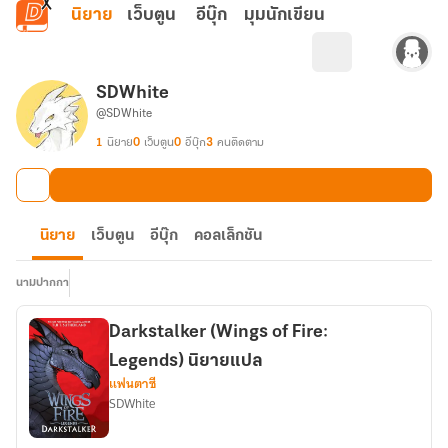
ข้ามไปยังเนื้อหาหลัก
นิยาย
เว็บตูน
อีบุ๊ก
มุมนักเขียน
SDWhite
@SDWhite
1
นิยาย
0
เว็บตูน
0
อีบุ๊ก
3
คนติดตาม
นิยาย
เว็บตูน
อีบุ๊ก
คอลเล็กชัน
นามปากกา
Darkstalker (Wings of Fire:
Legends) นิยายแปล
แฟนตาซี
SDWhite