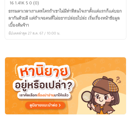
หมอ
16
1.41K
5
0 (0)
ครับ!..รับ
ธรรมดาเวลาเราเดทใครถ้าเขาไม่มีท่าทีสนใจเราตั้งแต่แรกก็แค่บอก
รัก
ลากันด้วยดี แต่ถ้าเจอคนที่ไม่อยากปล่อยไปล่ะ เริ่มเรื่องหน้าข้อมูล
ผมที
เบื้องต้นจ้าา
#Kookv
อัปเดตล่าสุด 27 ส.ค. 67 / 10:00 น.