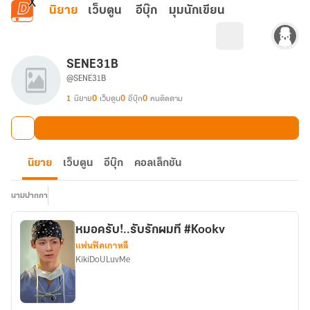
ข้ามไปยังเนื้อหาหลัก
นิยาย
เว็บตูน
อีบุ๊ก
มุมนักเขียน
SENE31B
@SENE31B
1
นิยาย
0
เว็บตูน
0
อีบุ๊ก
0
คนติดตาม
นิยาย
เว็บตูน
อีบุ๊ก
คอลเล็กชัน
นามปากกา
หมอครับ!..รับรักผมที #Kookv
แฟนฟิคเกาหลี
KikiDoULuvMe