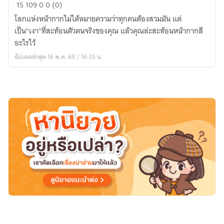
MASKED
15
109
0
0 (0)
WORLD:
โลกแห่งหน้ากากไม่ได้หมายความว่าทุกคนต้องสวมมัน แต่
โลก
เป็น"เงา"ที่สะท้อนตัวตนจริงของคุณ แล้วคุณล่ะสะท้อนหน้ากากสี
แห่ง
อะไรไว้
หน้ากาก
อัปเดตล่าสุด 16 พ.ค. 69 / 16:35 น.