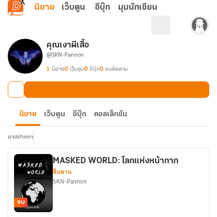
ข้ามไปยังเนื้อหาหลัก
นิยาย
เว็บตูน
อีบุ๊ก
มุมนักเขียน
คุณเงาผีเสื้อ
@SKN-Pannon
1
นิยาย
0
เว็บตูน
0
อีบุ๊ก
0
คนติดตาม
นิยาย
เว็บตูน
อีบุ๊ก
คอลเล็กชัน
นามปากกา
MASKED WORLD: โลกแห่งหน้ากาก
สืบสวน
SKN-Pannon
จบ