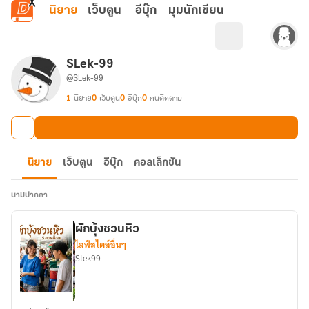
ข้ามไปยังเนื้อหาหลัก
นิยาย
เว็บตูน
อีบุ๊ก
มุมนักเขียน
SLek-99
@SLek-99
1
นิยาย
0
เว็บตูน
0
อีบุ๊ก
0
คนติดตาม
นิยาย
เว็บตูน
อีบุ๊ก
คอลเล็กชัน
นามปากกา
ผักบุ้งชวนหิว
ไลฟ์สไตล์อื่นๆ
Slek99