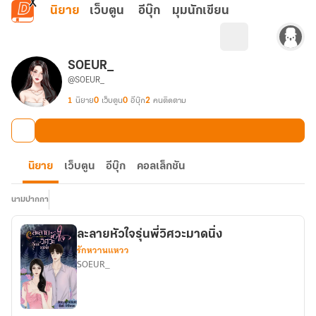
ข้ามไปยังเนื้อหาหลัก
นิยาย
เว็บตูน
อีบุ๊ก
มุมนักเขียน
SOEUR_
@SOEUR_
1
นิยาย
0
เว็บตูน
0
อีบุ๊ก
2
คนติดตาม
นิยาย
เว็บตูน
อีบุ๊ก
คอลเล็กชัน
นามปากกา
ละลายหัวใจรุ่นพี่วิศวะมาดนิ่ง
รักหวานแหวว
SOEUR_