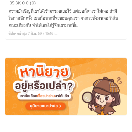
ละลาย
35
3K
0
0 (0)
หัวใจ
ความบังเอิญที่เขาได้เข้ามาช่วยเธอไว้ แต่เธอก็หาเขาไม่เจอ ถ้ามี
รุ่น
โอกาสอีกครั้ง เธอก็อยากที่จะขอบคุณเขา จนกระทั่งมาเจอกันใน
พี่
คณะเดียวกัน ทำให้เธอได้รู้จักเขามากขึ้น
วิศวะ
อัปเดตล่าสุด 7 มิ.ย. 69 / 15:16 น.
มาด
นิ่ง