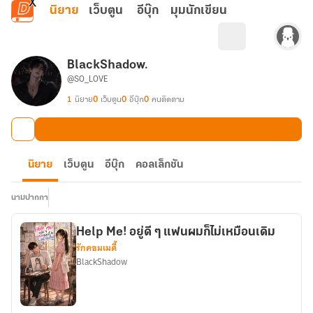
ข้ามไปยังเนื้อหาหลัก
นิยาย
เว็บตูน
อีบุ๊ก
มุมนักเขียน
BlackShadow.
@SO_LOVE
1
นิยาย
0
เว็บตูน
0
อีบุ๊ก
0
คนติดตาม
นิยาย
เว็บตูน
อีบุ๊ก
คอลเล็กชัน
นามปากกา
Help Me! อยู่ดี ๆ แฟนผมก็ไม่เหมือนเดิม
รักคอมเมดี้
ฺฺBlackShadow