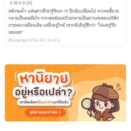
Help
0
18
0
0 (0)
Me!
หลังจมน้ำ! แฟนสาวที่เขารู้จักมา 15 ปีกลับเปลี่ยนไป จากคนขี้อาย
อยู่ดี
กลายเป็นคนมั่นใจ จากเซลล์ยอดบ๊วยกลายเป็นดาวเด่นของบริษัท
ๆ
ภายนอกเหมือนเดิม แต่ยิ่งอยู่ใกล้ เขากลับยิ่งรู้สึกว่า "ไม่เคยรู้จัก
แฟน
เธอเลย"
ผม
อัปเดตล่าสุด 25 มิ.ย. 69 / 22:42 น.
ก็
ไม่
เหมือน
เดิม