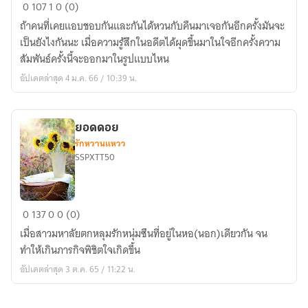
ฤดูกาล
0
107
1
0 (0)
ผลิ
ถ้าคนที่เคยแอบชอบกันและกันได้หวนกับคืนมาเจอกันอีกครั้งมันจะ
ใบ
เป็นยังไงกันนะ เมื่อความรู้สึกในอดีตได้ผุดขึ้นมาในใจอีกครั้งความ
สัมพันธ์ครั้งนี้จะออกมาในรูปแบบไหน
อัปเดตล่าสุด 4 ม.ค. 66 / 10:39 น.
ยอดดอย
รักหวานแหวว
SSPXTT50
ยอด
0
137
0
0 (0)
ดอย
เมื่อสาวมหาลัยตกหลุมรักหนุ่มซึนที่อยู่ในหอ(นอก)เดียวกัน จน
ทำให้เกินภารกิจพิชิตใจเกิดขึ้น
อัปเดตล่าสุด 3 ต.ค. 65 / 11:22 น.