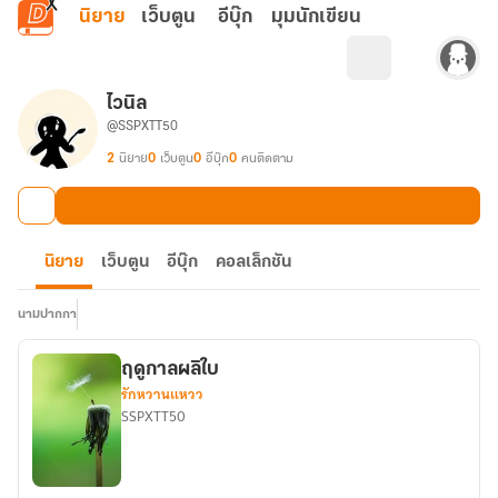
ข้ามไปยังเนื้อหาหลัก
นิยาย
เว็บตูน
อีบุ๊ก
มุมนักเขียน
ไวนิล
@SSPXTT50
2
นิยาย
0
เว็บตูน
0
อีบุ๊ก
0
คนติดตาม
นิยาย
เว็บตูน
อีบุ๊ก
คอลเล็กชัน
นามปากกา
ฤดูกาลผลิใบ
รักหวานแหวว
SSPXTT50