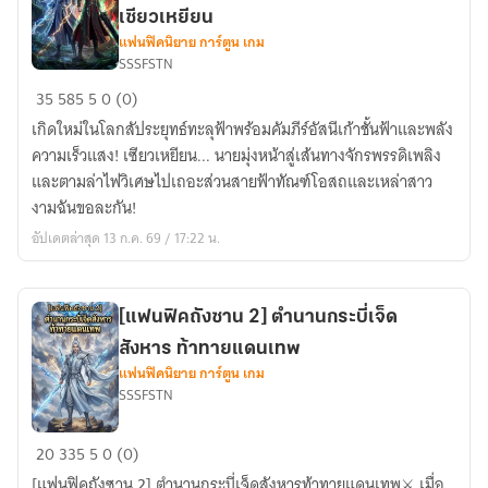
ชาย
ระบบ
เซียวเหยียน
ผู้
แถม
แฟนฟิคนิยาย การ์ตูน เกม
กลับ
มา
SSSFSTN
[แฟน
ชาติ
ด้วย
35
585
5
0 (0)
ฟิค
มา
เกิดใหม่ในโลกสัประยุทธ์ทะลุฟ้าพร้อมคัมภีร์อัสนีเก้าชั้นฟ้าและพลัง
BTTH]
เกิด
ความเร็วแสง! เซียวเหยียน... นายมุ่งหน้าสู่เส้นทางจักรพรรดิเพลิง
ทะลุ
ใหม่
และตามล่าไฟวิเศษไปเถอะส่วนสายฟ้าทัณฑ์โอสถและเหล่าสาว
มิติ
ใน
งามฉันขอละกัน!
พร้อม
โลก
อัปเดตล่าสุด 13 ก.ค. 69 / 17:22 น.
ระบบ
โต้
อัสนี
ว
เบิก
หลัว
ฟ้า
[แฟนฟิคถังซาน 2] ตำนานกระบี่เจ็ด
พร้อม
ข้า
กับ
สังหาร ท้าทายแดนเทพ
ขอ
แฟนฟิคนิยาย การ์ตูน เกม
ความ
SSSFSTN
เคียง
ลับ
บ่า
ที่
[แฟน
จักรพรรดิ
ไม่มี
20
335
5
0 (0)
ฟิค
เพลิง
ใคร
[แฟนฟิคถังซาน 2] ตำนานกระบี่เจ็ดสังหารท้าทายแดนเทพ⚔️ เมื่อ