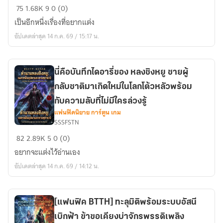
ได้
75
1.68K
9
0 (0)
เกิด
เป็นอีกหนึ่งเรื่องที่อยากแต่ง
ใหม่
อัปเดตล่าสุด 14 ก.ค. 69 / 15:17 น.
ใน
โลก
High
School
นี่คือบันทึกไดอารี่ของ หลงชิงหยู ชายผู้
DxD
กลับชาติมาเกิดใหม่ในโลกโต้วหลัวพร้อม
และ
กับความลับที่ไม่มีใครล่วงรู้
มี
แฟนฟิคนิยาย การ์ตูน เกม
พลัง
SSSFSTN
นี่
ของ
82
2.89K
5
0 (0)
คือ
อัศวิน
อยากจะแต่งไว้อ่านเอง
บันทึก
หมาป่า
อัปเดตล่าสุด 14 ก.ค. 69 / 14:12 น.
ไดอารี่
ทองคำ
ของ
Garo
หลง
และ
ชิง
[แฟนฟิค BTTH] ทะลุมิติพร้อมระบบอัสนี
พ่วง
หยู
กับ
เบิกฟ้า ข้าขอเคียงบ่าจักรพรรดิเพลิง