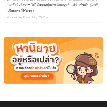
ถัง
เซียว
ล่วง
'กระบี่เจ็ดสังหาร' ไม่ได้หยุดอยู่แค่ระดับมนุษย์ แต่ก้าวข้ามไปสู่ระดับ
ซาน
เห
รู้
'เซียนกระบี่ไร้พ่าย'⚡
2]
ยียน
อัปเดตล่าสุด 13 ก.ค. 69 / 20:16 น.
ตำนาน
กระบี่
เจ็ด
สังหาร
ท้าทาย
แดน
เทพ