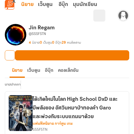
ข้ามไปยังเนื้อหาหลัก
นิยาย
เว็บตูน
อีบุ๊ก
มุมนักเขียน
Jin Regam
@SSSFSTN
4
นิยาย
0
เว็บตูน
0
อีบุ๊ก
29
คนติดตาม
นิยาย
เว็บตูน
อีบุ๊ก
คอลเล็กชัน
นามปากกา
ได้เกิดใหม่ในโลก High School DxD และ
มีพลังของ อัศวินหมาป่าทองคำ Garo
และพ่วงกับระบบแถมมาด้วย
แฟนฟิคนิยาย การ์ตูน เกม
SSSFSTN