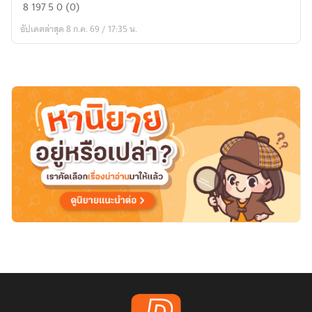
[FIC
8
197
5
0 (0)
Sakurasawa
อัปเดตล่าสุด 8 ก.ค. 69 / 17:35 น.
Sumi]
วัน
นั้น
ก็
แค่
วัน
ที่
ไม่
ธรรมดา
ของ
ผม
กับ
เธอ