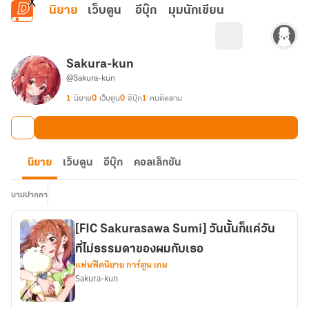
ข้ามไปยังเนื้อหาหลัก
นิยาย
เว็บตูน
อีบุ๊ก
มุมนักเขียน
Sakura-kun
@Sakura-kun
1
นิยาย
0
เว็บตูน
0
อีบุ๊ก
1
คนติดตาม
นิยาย
เว็บตูน
อีบุ๊ก
คอลเล็กชัน
นามปากกา
[FIC Sakurasawa Sumi] วันนั้นก็แค่วัน
ที่ไม่ธรรมดาของผมกับเธอ
แฟนฟิคนิยาย การ์ตูน เกม
Sakura-kun