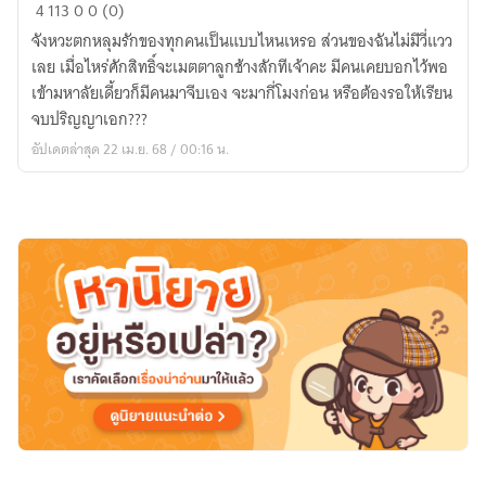
ของ
4
113
0
0 (0)
ขวัญ
จังหวะตกหลุมรักของทุกคนเป็นแบบไหนเหรอ ส่วนของฉันไม่มีวี่แวว
วัน
เลย เมื่อไหร่ศักสิทธิ์จะเมตตาลูกช้างสักทีเจ้าคะ มีคนเคยบอกไว้พอ
วิวาห์
เข้ามหาลัยเดี้ยวก็มีคนมาจีบเอง จะมากี่โมงก่อน หรือต้องรอให้เรียน
จบปริญญาเอก???
อัปเดตล่าสุด 22 เม.ย. 68 / 00:16 น.