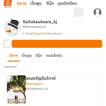
ข้ามไปยังเนื้อหาหลัก
นิยาย
เว็บตูน
อีบุ๊ก
มุมนักเขียน
Sallukauksara_kj
@Sallukauksara_kj
1
นิยาย
0
เว็บตูน
0
อีบุ๊ก
0
คนติดตาม
นิยาย
เว็บตูน
อีบุ๊ก
คอลเล็กชัน
นามปากกา
ของขวัญวันวิวาห์
รักหวานแหวว
Sallukauksara_kj