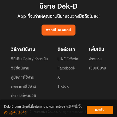
นิยาย Dek-D
App ที่จะทำให้คุณอ่านนิยายจนวางมือถือไม่ลง!
ดาวน์โหลดแอป
วิธีการใช้งาน
ติดต่อเรา
เพิ่มเติม
วิธีเติม Coin / ชำระเงิน
LINE Official
ข่าวสาร
วิธีซื้อนิยาย
Facebook
เขียนนิยาย
คู่มือการใช้งาน
X
กติกาการใช้งาน
Tiktok
คำถามที่พบบ่อย
Dek-D.com ใช้คุกกี้เพื่อพัฒนาประสบการณ์ของ ผู้ใช้ให้ดียิ่งขึ้น
ยอมรับ
เรียนรู้เพิ่มเติมที่นี่
© 2026
Dek-D Interactive Co.,Ltd.
All rights reserved. |
Privacy Policy