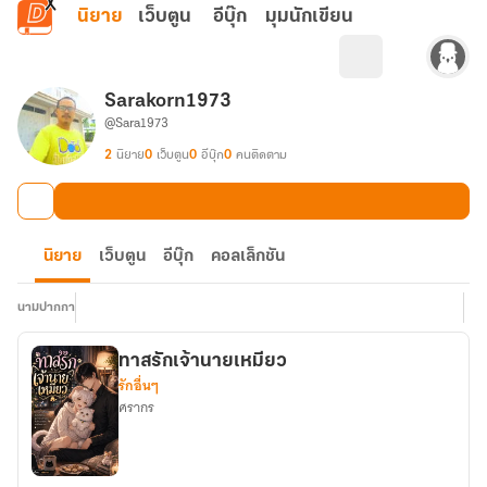
ข้ามไปยังเนื้อหาหลัก
นิยาย
เว็บตูน
อีบุ๊ก
มุมนักเขียน
Sarakorn1973
@Sara1973
2
นิยาย
0
เว็บตูน
0
อีบุ๊ก
0
คนติดตาม
นิยาย
เว็บตูน
อีบุ๊ก
คอลเล็กชัน
นามปากกา
ทาสรักเจ้านายเหมียว
รักอื่นๆ
ศรากร