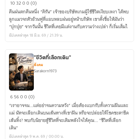
ทาส
10
32
0
0 (0)
รัก
คืนฝนตกคืนหนึ่ง “คิรัน” เจ้าของบริษัทเกมผู้ใช้ชีวิตเงียบเหงา ได้พบ
เจ้า
ลูกแมวจรตัวอ้วนฟูที่แอบหลบฝนอยู่หน้าบริษัท เขาตั้งชื่อให้มันว่า
นาย
“ปุกปุย” จากวันนั้น ชีวิตที่เคยมีแต่งานกับความว่างเปล่า ก็เริ่มเต็มไ
เหมียว
อัปเดตล่าสุด 18 มิ.ย. 69 / 21:39 น.
"ชีวิตที่เลือกเดิน"
สังคม
Sarakorn1973
"ชีวิต
6
56
0
0 (0)
ที่
“เราอาจจน...แต่อย่าจนความหวัง” เมื่อต้องแบกรับทั้งความฝันและ
เลือก
แม่ นัทจะเลือกเดินบนเส้นทางที่เขาฝัน หรือจะปล่อยให้โชคชะตาขีด
เดิน"
เส้นทิ้ง? พบกับนิยายสู้ชีวิตที่จะเติมพลังใจให้คุณ... "ชีวิตที่เลือก
เดิน"
อัปเดตล่าสุด 9 พ.ค. 69 / 00:00 น.