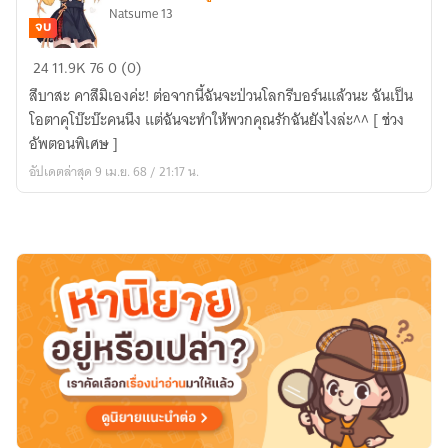
Natsume 13
จบ
{Fic
24
11.9K
76
0 (0)
Reborn/KHR}
สึบาสะ คาสึมิเองค่ะ! ต่อจากนี้ฉันจะป่วนโลกรีบอร์นแล้วนะ ฉันเป็น
รัก
โอตาคุโบ๊ะบ๊ะคนนึง แต่ฉันจะทำให้พวกคุณรักฉันยังไงล่ะ^^ [ ช่วง
วุ่น
อัพตอนพิเศษ ]
วาย
อัปเดตล่าสุด 9 เม.ย. 68 / 21:17 น.
ของ
ยัย
จอม
ป่วน