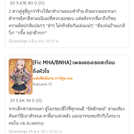
[Fic
20
9.67K
80
0 (0)
Reborn/KHR]
2 สาวคู่หูที่ถูกว่าจ้างให้มาทำงานลอบทำร้าย ด้วยความอยากมา
แล้ว
สำรวจอิตาลีตามอนิเมะที่พวกเธอชอบ แต่หลังจากที่มาถึงก็พบ
นี่
ความผิดปกติแปลกๆ "ฮ่าๆ ไม่จริงล้อกันเล่นแน่ๆ" "ล้อเล่นบ้านแกดิ
มัน
วิ่ง!' "กริ๊ด อย่าล๊ากก!"
เรื่อง
อัปเดตล่าสุด 3 มิ.ย. 69 / 01:37 น.
บ้า
อะไร
กัน
[Fic MHA/BNHA] เพลงของเธอสะท้อน
เนี๊ยย!
ถึงหัวใจ
แฟนฟิคนิยาย การ์ตูน เกม
Natsume 13
[Fic
29
5.6K
94
0 (0)
MHA/BNHA]
จากเด็กสาวธรรมดา สู่โลกของฮีโร่ที่ทุกคนมี “อัตลักษณ์” ฮานะต้อง
เพลง
ค้นหาวิธีเอาตัวรอด หาที่มาแห่งพลัง และอาจจะพบรักกับใครบาง
ของ
คนใน UA Academy
เธอ
อัปเดตล่าสุด 29 พ.ค. 69 / 01:02 น.