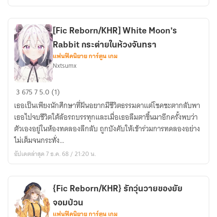
สะท้อน
ถึง
หัวใจ
[Fic Reborn/KHR] White Moon’s
Rabbit กระต่ายในห้วงจันทรา
แฟนฟิคนิยาย การ์ตูน เกม
Nxtsumx
[Fic
3
675
7
5.0 (1)
Reborn/KHR]
เธอเป็นเพียงนักศึกษาที่ฝันอยากมีชีวิตธรรมดาแต่โชคชะตากลับพา
White
เธอไปจบชีวิตใต้ล้อรถบรรทุกและเมื่อเธอลืมตาขึ้นมาอีกครั้งพบว่า
Moon’s
ตัวเองอยู่ในห้องทดลองลึกลับ ถูกบังคับให้เข้าร่วมการทดลองอย่าง
Rabbit
ไม่เต็มจนกระทั่ง…
กระต่าย
อัปเดตล่าสุด 7 ธ.ค. 68 / 21:20 น.
ใน
ห้วง
จันทรา
{Fic Reborn/KHR} รักวุ่นวายของยัย
จอมป่วน
แฟนฟิคนิยาย การ์ตูน เกม