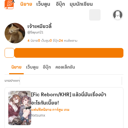
ข้ามไปยังเนื้อหาหลัก
นิยาย
เว็บตูน
อีบุ๊ก
มุมนักเขียน
เจ้าเหมียวลี้
@Sayuri21
4
นิยาย
0
เว็บตูน
0
อีบุ๊ก
24
คนติดตาม
นิยาย
เว็บตูน
อีบุ๊ก
คอลเล็กชัน
นามปากกา
[Fic Reborn/KHR] แล้วนี่มันเรื่องบ้า
อะไรกันเนี๊ยย!
แฟนฟิคนิยาย การ์ตูน เกม
Nxtsumx