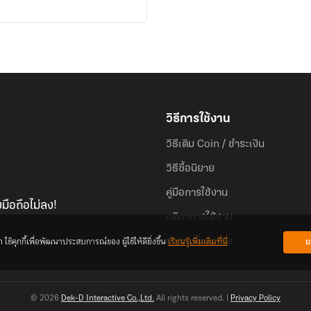
วิธีการใช้งาน
วิธีเติม Coin / ชำระเงิน
วิธีซื้อนิยาย
คู่มือการใช้งาน
มือถือไม่ลง!
กติกาการใช้งาน
้คุกกี้เพื่อพัฒนาประสบการณ์ของ ผู้ใช้ให้ดียิ่งขึ้น
เรียนรู้เพิ่มเติมที่นี่
ย
คำถามที่พบบ่อย
© 2026
Dek-D Interactive Co.,Ltd.
All rights reserved. |
Privacy Policy