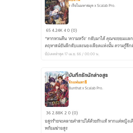
ร เรือในมหาสมุท x Scalab Pro.
ยุค
65
4.24K
4
0 (0)
สมัย
“หากหวนคืน ‘ความหวัง’ กลับมาได้ คุณจะยอมแลกแม
แห่ง
คฤหาสน์อันลึกลับและนองเลือดแห่งนั้น ความรู้สึ
ความ
อัปเดตล่าสุด 17 เม.ย. 66 / 00:00 น.
สิ้น
หวัง
:
บันทึกรักนักล่าอสูร
คฤหาสน์
รักแฟนตาซี
สมบัติ
Bunthat x Scalab Pro.
ซ่อน
เลือด
บันทึก
36
2.88K
2
0 (0)
รัก
อสูรร้ายจะคลายคำสาปได้ด้วยรักแท้ หากแต่หญิงเดีย
นัก
พร้อมฆ่าอสูร
ล่า