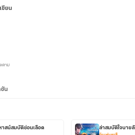
เขียน
ิดตาม
ชัน
หาสน์สมบัติซ่อนเลือด
ล่าสมบัติใจนายล
รักแฟนตาซี