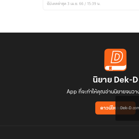
อัปเดตล่าสุด 3 เม.ย. 66 / 15:39 น.
อสูร
นิยาย Dek-D
App ที่จะทำให้คุณอ่านนิยายจนวาง
Dek-D.com ใช
ดาวน์โหลดแอป