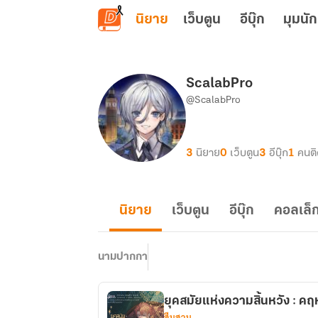
ข้ามไปยังเนื้อหาหลัก
นิยาย
เว็บตูน
อีบุ๊ก
มุมนัก
ScalabPro
@ScalabPro
3
นิยาย
0
เว็บตูน
3
อีบุ๊ก
1
คนต
นิยาย
เว็บตูน
อีบุ๊ก
คอลเล็ก
นามปากกา
ยุคสมัยแห่งความสิ้นหวัง : คฤ
สืบสวน