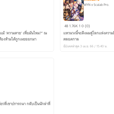
WYN x Scalab Pro.
ล่า
48
1.76K
1
0 (0)
สมบัติ
้ ‘ความตาย’ เพื่อมันไหม?” ณ
แหวนวงนี้จะดึงผมสู่โลกแห่งความฝ
ใจ
กต้องห้ามได้ถูกเผยออกมา
ตลอดกาล
นาย
อัปเดตล่าสุด 3 เม.ย. 66 / 15:40 น.
ลัก
ฝัน
วที่เขาปรารถนา กลับเป็นนักล่าที่