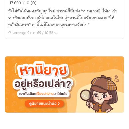
เกิด
17
699
11
0 (0)
ใหม่
ยังไม่ทันได้ฉลองสัญญาใหม่ สวรรค์ก็ถีบส่ง 'จางหยวนฉี' ให้มาเข้า
ทั้งที
ร่างยัยดอกบัวขาวผู้อ่อนแอในโลกคู่ขนานที่โดนรังแกจนตาย "ให้
ขอ
อภัยงั้นเหรอ? คำนี้ไม่มีในพจนานุกรมของฉันย่ะ!"
เลิก
อัปเดตล่าสุด 9 ก.ค. 69 / 10:58 น.
เป็น
ดอกบัว
ขาว
แล้วไป
ดาวน์
คีย์บอร์ด
ด่า
คน!