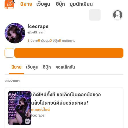
ข้ามไปยังเนื้อหาหลัก
นิยาย
เว็บตูน
อีบุ๊ก
มุมนักเขียน
Icecrape
@SeRI_san
1
นิยาย
0
เว็บตูน
0
อีบุ๊ก
5
คนติดตาม
นิยาย
เว็บตูน
อีบุ๊ก
คอลเล็กชัน
นามปากกา
เกิดใหม่ทั้งที ขอเลิกเป็นดอกบัวขาว
แล้วไปดาวน์คีย์บอร์ดด่าคน!
เกมออนไลน์
Icecrape