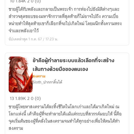
10
1.84K
2
0 (0)
Date
ชายผู้ได้รับพลังและกลายเป็นพระเจ้า การท่องไปยังมิติต่างๆและ
A
สำรวจสุดขอบของมหาจักรวาลที่สุดท้ายก็ไม่อาจไปถึง ความเบื่อ
live]
หน่ายทำให้สุดท้ายเขาก็เลือกที่จะไปเกิดใหม่ โดยผนึกทั้งความทรง
อุ
จำและพลังเอาไว้
ส
อัปเดตล่าสุด 1 ก.ค. 67 / 17:23 น.
ส่า
ทิ้ง
ความ
เป็น
ข้าคือผู้ทำลายระบบแล้วเลือกที่จะสร้าง
พระเจ้า
เส้นทางด้วยมือของตนเอง
มา
สงคราม
Sloth_ปากกาดิ้นได้
ใช้
ชีวิต
ข้า
ธรรมดา
13
1.89K
2
0 (0)
คือ
แต่
ชายผู้โหยหาสงครามได้ละทิ้งชีวิตในโลกเก่าและได้มาเกิดใหม่ ณ
ผู้
มัน
โลกแห่งนี้ เค้าคือผู้ที่จะทำลายได้แม้แต่ระบบที่สวรรค์มอบให้ นี้คือ
ทำลาย
ไม่
จุดเริ่มต้นของผู้ที่คลั่งในสงครามจนทำได้ทุกอย่างเพื่อให้ตนได้ทำ
ระบบ
ได้
สงคราม
แล้ว
เป็น