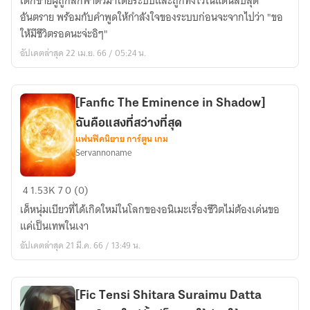
เด็กชายผู้ถูกลักพาตัวมาโดยระบบและถูกทิ้งไว้ในแดนลับสุด
of
อันตราย พร้อมกับคำพูดให้กำลังใจของระบบก่อนจะจากไปว่า "ขอ
Cultivation]
ให้มีชีวิตรอดนะจ่ะอิๆ"
ภาค
อัปเดตล่าสุด 22 เม.ย. 66 / 05:24 น.
มหา
สงคราม
ข้าม
[Fanfic The Eminence in Shadow]
มิติ
ฉันคือแสงที่สว่างที่สุด
แฟนฟิคนิยาย การ์ตูน เกม
Servannoname
[Fanfic
4
1.53K
7
0 (0)
The
เด็หนุ่มเบียวที่ได้เกิดใหม่ในโลกของอนิเมะเรื่องชีวิตไม่ต้องเด่นขอ
Eminence
แค่เป็นเทพในเงา
in
อัปเดตล่าสุด 21 มี.ค. 66 / 13:49 น.
Shadow]
ฉัน
คือ
[Fic Tensi Shitara Suraimu Datta
แสง