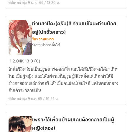
อัปเดตล่าสุด 9 เม.ย. 66 / 18:20 น.
เลือก
อย่าง
ที่
ที่
จะ
ต้องการ
ท่านสามีคะ(ครับ)!! ท่านแน่ใจนะท่านป่วย
สร้าง
นี้
อยู่(ปกชั่วคราว)
เส้น
สิ
รักหวานแหวว
ทาง
Sloth ปากกาดิ้นได้
ด้วย
มือ
ท่าน
1
2.04K
13
0 (0)
ของ
สามี
ตนเอง
ฉันในชีวิตก่อนเป็นบุรุษแกร่งคนหนึ่ง และได้เสียชีวิตจนได้มาเกิด
คะ(ครับ)!!
ใหม่เป็นผู้หญิง และได้แต่งานกับบุรุษผู้มีโรคตั้งแต่เกิด ทำให้มี
ท่าน
ร่างกายอ่อนแอ่กว่าสตรี เค้าเป็นคนอ่อนโยนใจดี แต่ในตอนกลาง
แน่ใจ
คืนเค้าจะกลายเป็น
นะ
อัปเดตล่าสุด 9 ก.ค. 65 / 10:22 น.
ท่าน
ป่วย
อยู่(ปก
เพราะไอ้เพื่อนบ้าผมเลยต้องกลายเป็นผู้
ชั่วคราว)
หญิง(ดอง)