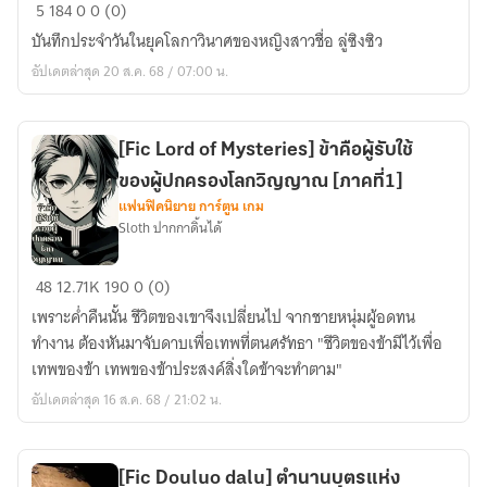
บันทึก
5
184
0
0 (0)
ประจำ
บันทึกประจำวันในยุคโลกาวินาศของหญิงสาวชื่อ ลู่ซิงซิว
วัน
อัปเดตล่าสุด 20 ส.ค. 68 / 07:00 น.
ของ
สาว
ที่
[Fic Lord of Mysteries] ข้าคือผู้รับใช้
ชอบ
ของผู้ปกครองโลกวิญญาณ [ภาคที่1]
ไหล
แฟนฟิคนิยาย การ์ตูน เกม
ตาม
Sloth ปากกาดิ้นได้
น้ำ
กับ
[Fic
48
12.71K
190
0 (0)
ชาย
Lord
เสีย
เพราะค่ำคืนนั้น ชีวิตของเขาจึงเปลี่ยนไป จากชายหนุ่มผู้อดทน
of
สติ
ทำงาน ต้องหันมาจับดาบเพื่อเทพที่ตนศรัทธา "ชีวิตของข้ามีไว้เพื่อ
Mysteries]
ใน
เทพของข้า เทพของข้าประสงค์สิ่งใดข้าจะทำตาม"
ข้า
ยุค
อัปเดตล่าสุด 16 ส.ค. 68 / 21:02 น.
คือ
โลกาวินาศ
ผู้รับ
ใช้
[Fic Douluo dalu] ตำนานบุตรแห่ง