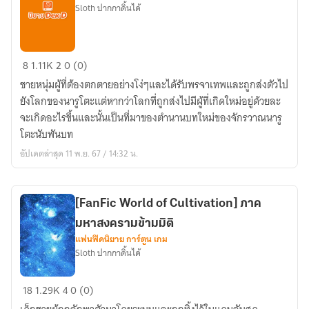
Sloth ปากกาดิ้นได้
เกิด
8
1.11K
2
0 (0)
ใหม่
ชายหนุ่มผู้ที่ต้องตกตายอย่างโง่ๆและได้รับพรจาเทพและถูกส่งตัวไป
สายใย
ยังโลกของนารูโตะแต่หากว่าโลกที่ถูกส่งไปมีผู้ที่เกิดใหม่อยู่ด้วยละ
แห่ง
จะเกิดอะไรขึ้นและนั้นเป็นที่มาของตำนานบทใหม่ของจักรวาณนารู
ชะตา
โตะนับพันบท
อัปเดตล่าสุด 11 พ.ย. 67 / 14:32 น.
[FanFic World of Cultivation] ภาค
มหาสงครามข้ามมิติ
แฟนฟิคนิยาย การ์ตูน เกม
Sloth ปากกาดิ้นได้
[FanFic
18
1.29K
4
0 (0)
World