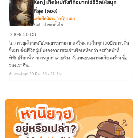
Ken] เกิดใหม่ทั้งทีก็อยากใช้ชีวิตให้สนุก
ที่
สว่าง
ที่สุด (ดอง)
ที่สุด
แฟนฟิคนิยาย การ์ตูน เกม
Sloth ปากกาดิ้นได้
[Fic
3
896
4
0 (0)
Tensi
ไม่ว่าจะยุคไหนสมัยไหนยาวนานมากแค่ไหน แต่ในทุก100ปีเขาจะตื่น
Shitara
ขึ้นมา สิ่งมีชีวิตผู้เป็นรองจากพระเจ้าหรือเหนือกว่า จะทำหน้าที่
Suraimu
พิทักษ์โลกนี้จากการถูกทำลายล้าง ตัวแทนของความเกียจคร้าน ชื่อ
Datta
ของเขาคือ...
Ken]
อัปเดตล่าสุด 20 มี.ค. 66 / 21:11 น.
เกิด
ใหม่
ทั้งที
ก็
อยาก
ใช้
ชีวิต
ให้
สนุก