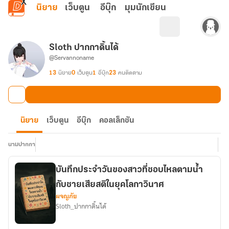
ข้ามไปยังเนื้อหาหลัก
นิยาย
เว็บตูน
อีบุ๊ก
มุมนักเขียน
Sloth ปากกาดิ้นได้
@Servannoname
13
นิยาย
0
เว็บตูน
1
อีบุ๊ก
23
คนติดตาม
นิยาย
เว็บตูน
อีบุ๊ก
คอลเล็กชัน
นามปากกา
บันทึกประจำวันของสาวที่ชอบไหลตามน้ำ
กับชายเสียสติในยุคโลกาวินาศ
ผจญภัย
Sloth_ปากกาดิ้นได้