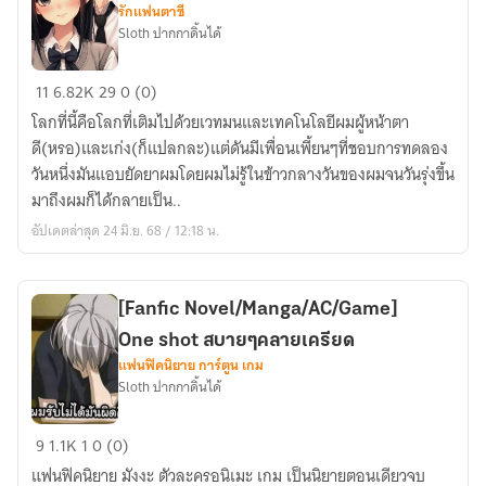
รักแฟนตาซี
Sloth ปากกาดิ้นได้
เพราะ
11
6.82K
29
0 (0)
ไอ้
โลกที่นี้คือโลกที่เติมไปด้วยเวทมนและเทคโนโลยีผมผู้หน้าตา
เพื่อน
ดี(หรอ)และเก่ง(ก็แปลกละ)แต่ดันมีเพื่อนเพี้ยนๆที่ชอบการทดลอง
บ้า
วันหนึ่งมันแอบยัดยาผมโดยผมไม่รู้ในข้าวกลางวันของผมจนวันรุ่งขึ้น
ผม
มาถึงผมก็ได้กลายเป็น..
เลย
อัปเดตล่าสุด 24 มิ.ย. 68 / 12:18 น.
ต้อง
กลาย
เป็น
[Fanfic Novel/Manga/AC/Game]
ผู้
One shot สบายๆคลายเครียด
หญิง(ดอง)
แฟนฟิคนิยาย การ์ตูน เกม
Sloth ปากกาดิ้นได้
[Fanfic
9
1.1K
1
0 (0)
Novel/Manga/AC/Game]
แฟนฟิคนิยาย มังงะ ตัวละครอนิเมะ เกม เป็นนิยายตอนเดียวจบ