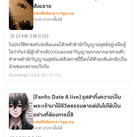
ของ
สังฆราช
ผู้
แฟนฟิคนิยาย การ์ตูน เกม
ปกครอง
Sloth ปากกาดิ้นได้
โลก
วิญญาณ
[Fic
72
27.97K
238
0 (0)
[ภาค
Douluo
ที่1]
ในประวัติศาสตร์แห่งดินแดนโต้วหลัวสำนักวิญญาณยุทธ์อยู่เหนือผู้
dalu]
ใดว่ากันว่ามีผู้กล้าระดับ100และเหล่าวิญญาณจารมากมายรวมตัว
ตำนาน
ทำลายสำนักวิญญาณยุทธ์องค์สังฆราชปี่ปี่ตงได้พ้ายแพ้แต่กลับเป็น
บุตร
ฝ่ายชนะเพราะอะไรกัน
แห่ง
อัปเดตล่าสุด 24 มิ.ย. 68 / 12:17 น.
สังฆราช
[Fanfic Date A live] อุสส่าทิ้งความเป็น
พระเจ้ามาใช้ชีวิตธรรมดาแต่มันไม่ได้เป็น
อย่างที่ต้องการนี้สิ
แฟนฟิคนิยาย การ์ตูน เกม
Sloth ปากกาดิ้นได้
[Fanfic