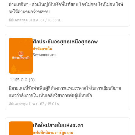
One
อ่านเพลินๆ~ ส่วนใหญ่เป็นเรือที่ไรท์ชอบ ใครไม่ชอบไรท์ไม่สน ไรท์
shot
จะให้อ่านจนกว่าจะชอบ
สบายๆ
อัปเดตล่าสุด 31 ธ.ค. 67 / 18:55 น.
คลาย
เครียด
ศึกประชันวรยุทธเหนือยุทธภพ
กำลังภายใน
Servannoname
ศึก
1
165
0
0 (0)
ประ
นิยายเล่มนี้จัดทำเพื่อผู้ที่ต้องการแรงบรรดาลใจในการเขียนนิยาย
ชัน
แนวกำลังภายใน เน้นเคล็ดวิชาการต่อสู้เป็นหลัก
วร
อัปเดตล่าสุด 11 พ.ย. 67 / 15:01 น.
ยุทธ
เหนือ
ยุทธ
เกิดใหม่สายใยแห่งชะตา
ภพ
แฟนฟิคนิยาย การ์ตูน เกม