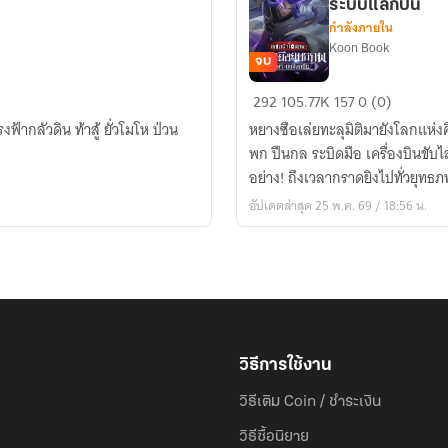
ระบบแลกปืน
กำลังภายใน
Koon Book
จบ
(จบ
292
105.77K
157
0 (0)
บริบูรณ์)
ฟ้ากลัวดิน ท้าสู้ ยั่วโมโห ป่วน
หยางซือเล่ยทะลุมิติมายังโลกแห่ง
เหนือ
พก ปืนกล ระบิดมือ เครื่องบินขับไ
ฟ้า
อย่าง! ถึงเวลากราดยิงไปทั่วยุทธภ
ใต้
อัปเดตล่าสุด 25 พ.ค. 69 / 18:56 น.
พิภพ
:
กราด
ยิง
ยุทธ
ภพ
ด้วย
วิธีการใช้งาน
ระบบ
วิธีเติม Coin / ชำระเงิน
แลก
ปืน
วิธีซื้อนิยาย