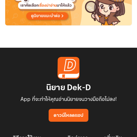
ได้
อย่างไร
[สนพ.เป็น
หนึ่ง]
นิยาย Dek-D
App ที่จะทำให้คุณอ่านนิยายจนวางมือถือไม่ลง!
ดาวน์โหลดแอป