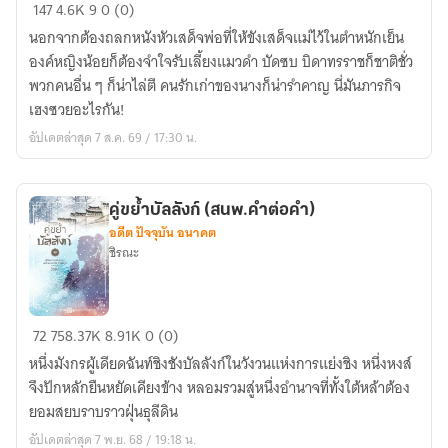
เสด็จ
147
4.6K
9
0 (0)
พ่อ
นอกจากต้องถลกหนังหัวเสด็จพ่อที่ให้ขังเสด็จแม่ไว้ในตำหนักเย็น
เพคะ
องค์หญิงน้อยก็ต้องจำใจรับเลี้ยงแมวดำ บัดซบ บิดาทรราชก็ชาติชั่ว
ลูก
พวกคนอื่น ๆ ก็น่าไล่ตี คนรักเก่าของนางก็น่ารำคาญ นี่มันภารกิจ
จะ
เฮงซวยอะไรกัน!
กำจัด
อัปเดตล่าสุด 7 ส.ค. 69 / 17:30 น.
ท่าน
เอง!
คู่ขย้ำบัลลังก์ (สนพ.คำต่อคำ)
อดีต ปัจจุบัน อนาคต
ชิรณะ
คู่
72
758.37K
8.91K
0 (0)
ขย้ำ
หนึ่งมังกรผู้เดียดฉันท์ชิงชังบัลลังก์ในวังวนแห่งการแย่งชิง หนึ่งหงส์
บัลลังก์
จึงปักหลักยืนหยัดเคียงข้าง หลอมรวมสู่หนึ่งอำนาจที่ทั้งใต้หล้าต้อง
(สนพ.คำ
ยอมสยบราบราวฝุ่นธุลีดิน
ต่อ
อัปเดตล่าสุด 7 พ.ย. 68 / 19:18 น.