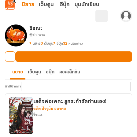
ข้ามไปยังเนื้อหาหลัก
นิยาย
เว็บตูน
อีบุ๊ก
มุมนักเขียน
ชิรณะ
@Shirana
7
นิยาย
0
เว็บตูน
7
อีบุ๊ก
32
คนติดตาม
นิยาย
เว็บตูน
อีบุ๊ก
คอลเล็กชัน
นามปากกา
เสด็จพ่อเพคะ ลูกจะกำจัดท่านเอง!
อดีต ปัจจุบัน อนาคต
ชิรณะ