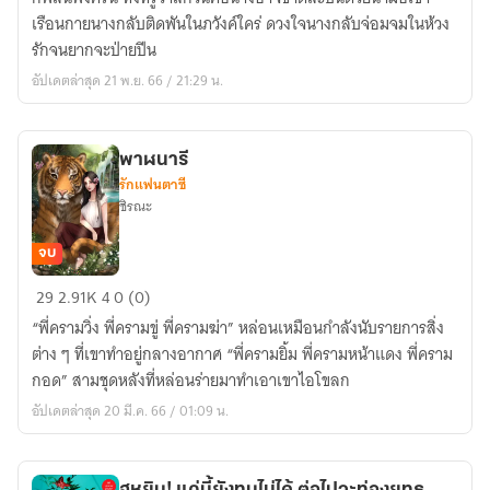
เรือนกายนางกลับติดพันในภวังค์ใคร่ ดวงใจนางกลับจ่อมจมในห้วง
รักจนยากจะป่ายปีน
อัปเดตล่าสุด 21 พ.ย. 66 / 21:29 น.
พาฬนารี
รักแฟนตาซี
ชิรณะ
จบ
พาฬ
29
2.91K
4
0 (0)
นารี
“พี่ครามวิ่ง พี่ครามขู่ พี่ครามฆ่า” หล่อนเหมือนกำลังนับรายการสิ่ง
ต่าง ๆ ที่เขาทำอยู่กลางอากาศ “พี่ครามยิ้ม พี่ครามหน้าแดง พี่คราม
กอด” สามชุดหลังที่หล่อนร่ายมาทำเอาเขาไอโขลก
อัปเดตล่าสุด 20 มี.ค. 66 / 01:09 น.