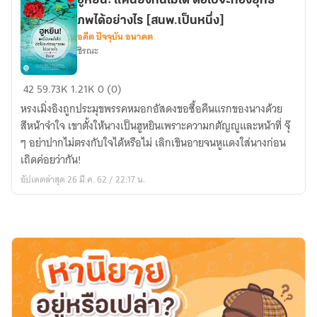
ฮูหยิน! แค่นี้ยังทนไม่ได้ ต่อไปจะท่องยุทธ
ภพได้อย่างไร [สนพ.เป็นหนึ่ง]
อดีต ปัจจุบัน อนาคต
ชิรณะ
ฮู
42
59.73K
1.21K
0 (0)
หยิน!
หรงเมิ่งอิงถูกประมุขพรรคหมอกอัสดงขอซื้อคืนแรกของนางด้วย
แค่
สีหน้าจำใจ เขาตั้งให้นางเป็นฮูหยินเพราะความกตัญญูและหน้าที่ จุ๊
นี้
ๆ อย่าปากไม่ตรงกับใจได้หรือไม่ เลิกเขินอายจนหูแดงใส่นางก่อน
ยัง
เถิดค่อยว่ากัน!
ทน
อัปเดตล่าสุด 26 มี.ค. 62 / 22:17 น.
ไม่
ได้
ต่อ
ไป
จะ
ท่อง
ยุทธ
ภพ