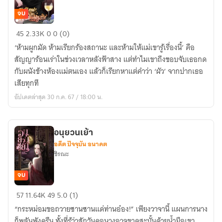
จบ
Limi
45
2.33K
0
0 (0)
บาร์
‘ห้ามผูกมัด ห้ามเรียกร้องสถานะ และห้ามให้แม่เขารู้เรื่องนี้’ คือ
ลับ
สัญญาร้อนเร่าในช่วงเวลาหลังฟ้าสาง แต่ทำไมเขาถึงชอบจับเธอกด
หลัง
กับผนังข้างห้องแม่ตนเอง แล้วก็เรียกหาแต่คำว่า ‘ผัว’ จากปากเธอ
ฟ้า
เสียทุกที
สาง
อัปเดตล่าสุด 30 ก.ค. 67 / 18:00 น.
อนุยวนเย้า
อดีต ปัจจุบัน อนาคต
ชิรณะ
จบ
อนุ
57
11.64K
49
5.0 (1)
ยวน
“กระหม่อมขอถวายซานซานแด่ท่านอ๋อง!” เพียงวาจานี้ แผนการนาง
เย้า
ก็พลันพังครืน ทั้งที่รู้ว่าสักวันคอนางอาจขาดสะบั้นด้วยน้ำมือเขา