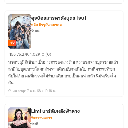
คำ)
ดุจบิดรมารดาดั่งบุตร [จบ]
อดีต ปัจจุบัน อนาคต
ชิรณะ
จบ
ดุจ
156
76.27K
1.02K
0 (0)
บิดร
นางทะลุมิติเข้ามาเป็นมารดาของนางร้าย ทว่านอกจากบุตรชายแล้ว
มารดา
สามีกับบุตรสาวก็แตกต่างจากต้นฉบับจนเกินไป คนที่ควรจะร้ายก
ดั่ง
ลับไม่ร้าย คนที่ควรจะไม่ร้ายกลับกลายเป็นคนน่ากลัว นี่มันเรื่องใด
บุตร
กัน!
[จบ]
อัปเดตล่าสุด 7 พ.ย. 68 / 19:18 น.
Limi บาร์ลับหลังฟ้าสาง
รักหวานแหวว
ชรณิ