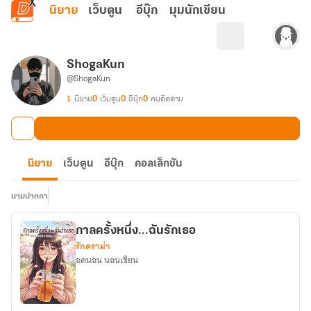
ข้ามไปยังเนื้อหาหลัก
นิยาย
เว็บตูน
อีบุ๊ก
มุมนักเขียน
ShogaKun
@ShogaKun
1
นิยาย
0
เว็บตูน
0
อีบุ๊ก
0
คนติดตาม
นิยาย
เว็บตูน
อีบุ๊ก
คอลเล็กชัน
นามปากกา
กาลครั้งหนึ่ง...ฉันรักเธอ
รักดราม่า
อดนอน นอนเขียน