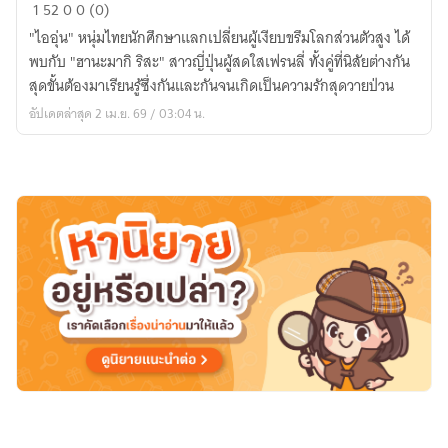
กาล
1
52
0
0 (0)
ครั้ง
"ไออุ่น" หนุ่มไทยนักศึกษาแลกเปลี่ยนผู้เงียบขรึมโลกส่วนตัวสูง ได้
หนึ่ง...ฉัน
พบกับ "ฮานะมากิ ริสะ" สาวญี่ปุ่นผู้สดใสเฟรนลี่ ทั้งคู่ที่นิสัยต่างกัน
รัก
สุดขั้นต้องมาเรียนรู้ซึ่งกันและกันจนเกิดเป็นความรักสุดวายป่วน
เธอ
อัปเดตล่าสุด 2 เม.ย. 69 / 03:04 น.