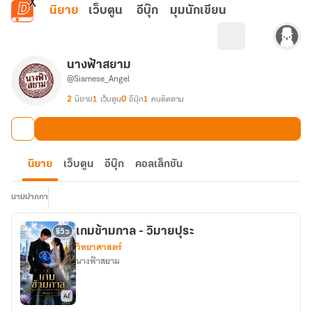
ข้ามไปยังเนื้อหาหลัก
นิยาย
เว็บตูน
อีบุ๊ก
มุมนักเขียน
นางฟ้าสยาม
@Siamese_Angel
2
นิยาย
1
เว็บตูน
0
อีบุ๊ก
1
คนติดตาม
นิยาย
เว็บตูน
อีบุ๊ก
คอลเล็กชัน
นามปากกา
เกมข้ามกาล - วิมายปุระ
รีวิว
วิทยาศาสตร์
นางฟ้าสยาม