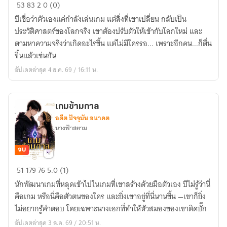
เกม
53
83
2
0 (0)
ข้าม
บีเชื่อว่าตัวเองแค่กำลังเล่นเกม แต่สิ่งที่เขาเปลี่ยน กลับเป็น
กาล
ประวัติศาสตร์ของโลกจริง เขาต้องปรับตัวให้เข้ากับโลกใหม่ และ
-
ตามหาความจริงว่าเกิดอะไรขึ้น แต่ไม่มีใครรอ... เพราะอีกคน...ก็ตื่น
วิ
ขึ้นแล้วเช่นกัน
มาย
อัปเดตล่าสุด 4 ส.ค. 69 / 16:11 น.
ปุระ
เกมข้ามกาล
อดีต ปัจจุบัน อนาคต
นางฟ้าสยาม
จบ
เกม
51
179
76
5.0 (1)
ข้าม
นักพัฒนาเกมที่หลุดเข้าไปในเกมที่เขาสร้างด้วยมือตัวเอง บีไม่รู้ว่านี่
กาล
คือเกม หรือนี่คือตัวตนของใคร และยิ่งเขาอยู่ที่นี่นานขึ้น —เขาก็ยิ่ง
ไม่อยากรู้คำตอบ โดยเฉพาะนางเอกที่ทำให้หัวสมองของเขาติดบั๊ก
อัปเดตล่าสุด 3 ส.ค. 69 / 20:51 น.