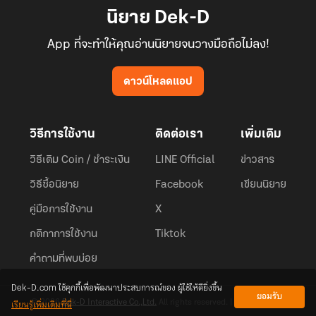
นิยาย Dek-D
App ที่จะทำให้คุณอ่านนิยายจนวางมือถือไม่ลง!
ดาวน์โหลดแอป
วิธีการใช้งาน
ติดต่อเรา
เพิ่มเติม
วิธีเติม Coin / ชำระเงิน
LINE Official
ข่าวสาร
วิธีซื้อนิยาย
Facebook
เขียนนิยาย
คู่มือการใช้งาน
X
กติกาการใช้งาน
Tiktok
คำถามที่พบบ่อย
Dek-D.com ใช้คุกกี้เพื่อพัฒนาประสบการณ์ของ ผู้ใช้ให้ดียิ่งขึ้น
ยอมรับ
เรียนรู้เพิ่มเติมที่นี่
© 2026
Dek-D Interactive Co.,Ltd.
All rights reserved. |
Privacy Policy