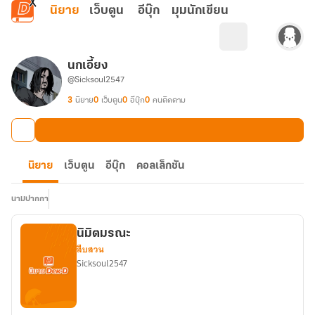
ข้ามไปยังเนื้อหาหลัก
นิยาย
เว็บตูน
อีบุ๊ก
มุมนักเขียน
นกเอี้ยง
@Sicksoul2547
3
นิยาย
0
เว็บตูน
0
อีบุ๊ก
0
คนติดตาม
นิยาย
เว็บตูน
อีบุ๊ก
คอลเล็กชัน
นามปากกา
นิมิตมรณะ
สืบสวน
Sicksoul2547