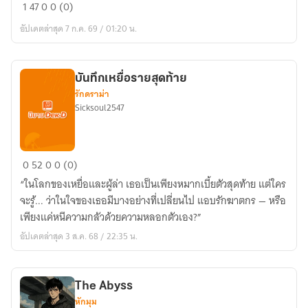
นิมิต
1
47
0
0 (0)
มรณะ
อัปเดตล่าสุด 7 ก.ค. 69 / 01:20 น.
บันทึกเหยื่อรายสุดท้าย
รักดราม่า
Sicksoul2547
บันทึก
0
52
0
0 (0)
เหยื่อ
“ในโลกของเหยื่อและผู้ล่า เธอเป็นเพียงหมากเบี้ยตัวสุดท้าย แต่ใคร
ราย
จะรู้... ว่าในใจของเธอมีบางอย่างที่เปลี่ยนไป แอบรักฆาตกร — หรือ
สุดท้าย
เพียงแค่หนีความกลัวด้วยความหลอกตัวเอง?”
อัปเดตล่าสุด 3 ส.ค. 68 / 22:35 น.
The Abyss
หักมุม