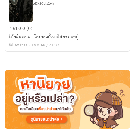
Sicksoul2547
The
1
61
0
0 (0)
Abyss
ใต้คลื่นทะเล...ใครจะหยั่งว่ามีศพซ่อนอยู่
อัปเดตล่าสุด 23 ก.ค. 68 / 23:17 น.