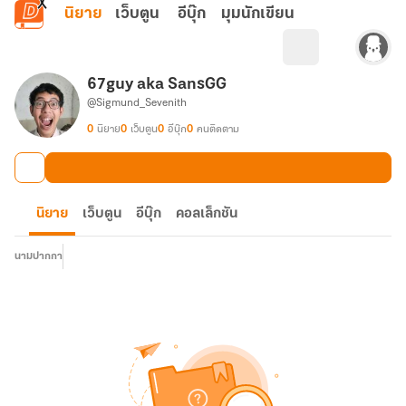
ข้ามไปยังเนื้อหาหลัก
นิยาย
เว็บตูน
อีบุ๊ก
มุมนักเขียน
67guy aka SansGG
@Sigmund_Sevenith
0
นิยาย
0
เว็บตูน
0
อีบุ๊ก
0
คนติดตาม
นิยาย
เว็บตูน
อีบุ๊ก
คอลเล็กชัน
นามปากกา