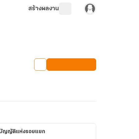
สร้างผลงาน
ัญญัติแห่งรอยแยก