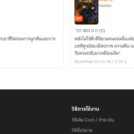
Inkaster
จบ
ASTRAL
131
883
0
0 (0)
CODE
ักการเอาชีวิตรอดการผูกพันและการ
พลังไม่ใช่สิ่งที่นิยามคนคนหนึ่งแต
บัญญัติ
บทพิสูจน์ของมิตรภาพ ความฝัน แล
แห่ง
วันหวนกลับมาเหมือนเดิม”
รอย
อัปเดตล่าสุด 20 ก.ค. 68 / 17:02 น.
แยก
วิธีการใช้งาน
วิธีเติม Coin / ชำระเงิน
วิธีซื้อนิยาย