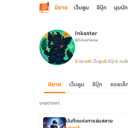
ข้ามไปยังเนื้อหาหลัก
นิยาย
เว็บตูน
อีบุ๊ก
มุมนัก
Inkaster
@SilverVerse
2
นิยาย
0
เว็บตูน
0
อีบุ๊ก
1
คนต
นิยาย
เว็บตูน
อีบุ๊ก
คอลเล็ก
นามปากกา
บันทึกแห่งการล่มสลาย
แฟนตาซี