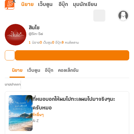
ข้ามไปยังเนื้อหาหลัก
นิยาย
เว็บตูน
อีบุ๊ก
มุมนักเขียน
สินไซ
@Sin-Sai
1
นิยาย
0
เว็บตูน
0
อีบุ๊ก
9
คนติดตาม
นิยาย
เว็บตูน
อีบุ๊ก
คอลเล็กชัน
นามปากกา
ที่หมอบอกให้ผมไปทะเลผมไปมาจริงๆนะ
ครับหมอ
รักอื่นๆ
A-Z