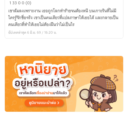
ที่
1
33
0
0 (0)
หมอบ
เขาล้มลงเพราะงาน เธอถูกโลกทำร้ายจนต้องหนี บนเกาะรินที่ไม่มี
อก
ใครรู้จักชื่อจริง เขาเป็นคนเดียวที่แปลภาษาให้เธอได้ และกลายเป็น
ให้
คนเดียวที่ทำให้เธอไม่ต้องฝืนว่าไม่เป็นไร
ผม
อัปเดตล่าสุด 6 มิ.ย. 69 / 16:20 น.
ไป
ทะเล
ผม
ไป
มา
จริงๆ
นะ
ครับ
หมอ