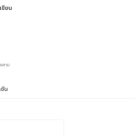
เขียน
ิดตาม
ชัน