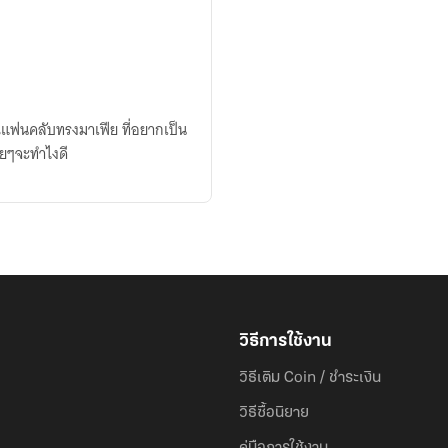
ณแฟนคลับ​ทรงมาเฟีย​ ที่อยากเป็น​
้อยๆจะทำไงดี
วิธีการใช้งาน
วิธีเติม Coin / ชำระเงิน
วิธีซื้อนิยาย