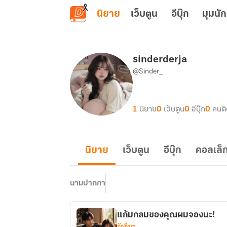
ข้ามไปยังเนื้อหาหลัก
นิยาย
เว็บตูน
อีบุ๊ก
มุมนัก
sinderderja
@Sinder_
1
นิยาย
0
เว็บตูน
0
อีบุ๊ก
0
คนต
นิยาย
เว็บตูน
อีบุ๊ก
คอลเล็ก
นามปากกา
แก้มกลมของคุณผมจองนะ!
รักอื่นๆ