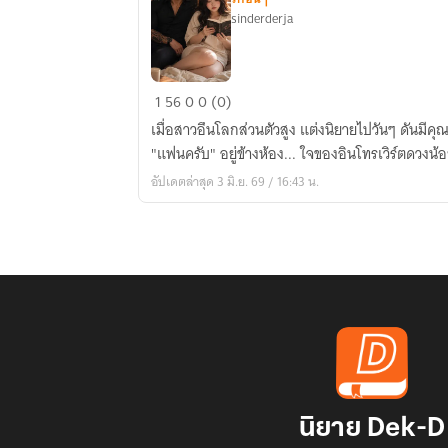
sinderderja
แก้ม
1
56
0
0 (0)
กลม
เมื่อสาวอึนโลกส่วนตัวสูง​ แต่งนิยายไปวันๆ​ ดันมีคุ
ของ
"แฟนครับ" อยู่ข้างห้อง... ใจของ​อินโทรเวิร์ตดวงน
คุณ
อัปเดตล่าสุด 3 มิ.ย. 69 / 16:43 น.
ผม
จอง
นะ!
นิยาย Dek-D