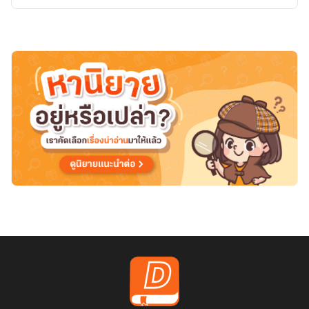
หัวใจ
ของ
เขา