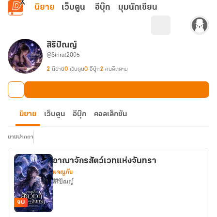
ข้ามไปยังเนื้อหาหลัก
นิยาย
เว็บตูน
อีบุ๊ก
มุมนักเขียน
สิริปัณญ์
@Sirirat2005
2
นิยาย
0
เว็บตูน
0
อีบุ๊ก
2
คนติดตาม
นิยาย
เว็บตูน
อีบุ๊ก
คอลเล็กชัน
นามปากกา
อาณาจักรสัตว์เวทแห่งจันทรา
ผจญภัย
สิริปัณญ์
จบ