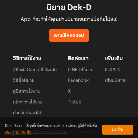
นิยาย Dek-D
App ที่จะทำให้คุณอ่านนิยายจนวางมือถือไม่ลง!
ดาวน์โหลดแอป
วิธีการใช้งาน
ติดต่อเรา
เพิ่มเติม
วิธีเติม Coin / ชำระเงิน
LINE Official
ข่าวสาร
วิธีซื้อนิยาย
Facebook
เขียนนิยาย
คู่มือการใช้งาน
X
กติกาการใช้งาน
Tiktok
คำถามที่พบบ่อย
Dek-D.com ใช้คุกกี้เพื่อพัฒนาประสบการณ์ของ ผู้ใช้ให้ดียิ่งขึ้น
ยอมรับ
เรียนรู้เพิ่มเติมที่นี่
© 2026
Dek-D Interactive Co.,Ltd.
All rights reserved. |
Privacy Policy