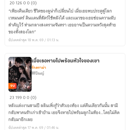
อาณาจักร
20
126
0
0 (0)
สัตว์
“เพียงคืนเดียว ชีวิตของลูน่าก็เปลี่ยนไป เมื่อเธอพบประตูสู่โลก
เวท
เวทมนตร์ ดินแดนที่สัตว์ใช้พลังได้ และแมวของเธอซ่อนความลับ
แห่ง
สำคัญไว้ ท่ามกลางสงครามจันทรา เธออาจเป็นความหวังสุดท้าย
จันทรา
ของทั้งสองโลก”
อัปเดตล่าสุด 18 พ.ค. 69 / 01:13 น.
เมื่อเธอหายไปพร้อมหัวใจของเขา
รักดราม่า
สิริปัณญ์
จบ
เมื่อ
23
199
0
0 (0)
เธอ
หลังแต่งงานสามปี ลลินเพิ่งรู้ว่าตัวเองท้อง แต่คืนเดียวกันนั้น สามี
หาย
กลับพาคนรักเก่าเข้าบ้าน เธอจึงหายไปพร้อมลูกในท้อง…โดยไม่คิด
ไป
กลับมาอีกเลย
พร้อม
อัปเดตล่าสุด 17 พ.ค. 69 / 01:46 น.