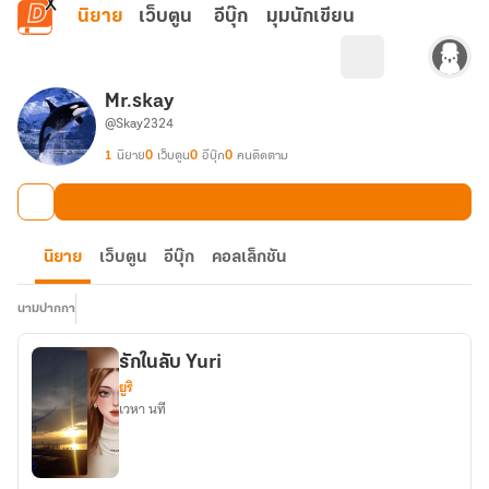
ข้ามไปยังเนื้อหาหลัก
นิยาย
เว็บตูน
อีบุ๊ก
มุมนักเขียน
Mr.skay
@Skay2324
1
นิยาย
0
เว็บตูน
0
อีบุ๊ก
0
คนติดตาม
นิยาย
เว็บตูน
อีบุ๊ก
คอลเล็กชัน
นามปากกา
รักในลับ Yuri
ยูริ
เวหา นที