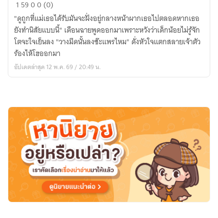
รัก
1
59
0
0 (0)
ใน
"ดูถูกที่แม่เธอได้รับมันจะฝั่งอยู่กลางหน้าผากเธอไปตลอดหากเธอ
ลับ
ยังทำนิสัยแบบนี้" เดือนฉายพูดออกมาเพราะหวังว่าเด็กน้อยไม่รู้จัก
Yuri
โตจะใจเย็นลง "วางมีดนั้นลงซ๊ะแพรไหม" ดั่งหัวใจแตกสลายเจ้าตัว
ร้องไห้โฮออกมา
อัปเดตล่าสุด 12 พ.ค. 69 / 20:49 น.