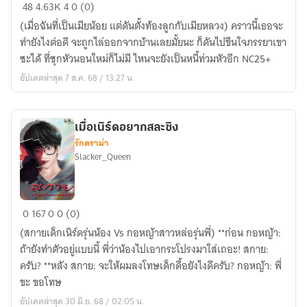
(เมีย
48
4.63K
4
0 (0)
น้อยVsเมีย
(เมื่อฉันที่เป็นเมียน้อย แต่ดันตั้งท้องลูกกับเมียหลวง) คราวนี้เธอจะ
หลวง)เล่ห์
ทำยังไงต่อดี จะถูกไล่ออกจากบ้านเลยมั้ยนะ ก็ดันไปขืนใจภรรยาเขา
ซ่อน
ซะได้ ที่ซุกหัวนอนใหม่ก็ไม่มี ไหนจะยังเป็นหนี้ท่วมหัวอีก NC25+
รัก
อัปเดตล่าสุด 7 ส.ค. 68 / 13:27 น.
เมื่อเนิร์ดอยากสละซิง
รักดราม่า
Slacker_Queen
เมื่อ
0
167
0
0 (0)
เนิร์
(สกายเด็กเนิร์ดรุ่นน้อง Vs กอหญ้าสาวหล่อรุ่นพี่) **ก่อน กอหญ้า:
ดอย
ถ้ายังทำตัวอยู่แบบนี้ พี่ว่าน้องไปเอากระโปรงมาใส่เถอะ! สกาย:
าก
ครับ? **หลัง สกาย: จะให้ผมลงโทษเด็กดื้อยังไงดีครับ? กอหญ้า: พี่
สละ
ขะ ขอโทษ
ซิง
อัปเดตล่าสุด 30 มิ.ย. 68 / 02:05 น.