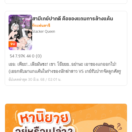
สามีเกย์ปากดี คือของแถมการล้างแค้น
รักแฟนตาซี
Slacker Queen
จบ
สามี
54
7.97K
44
0 (0)
เกย์
เธอ: เพียะ!…เลียมันซะ! เขา: โอ๊ยยย..อย่านะ เอาของแกออกไป!
ปาก
(เธอกลับมาแกแค้นในร่างของนักฆ่าสาว VS เกย์รับปากจัดลูกศัตรู
ดี
อัปเดตล่าสุด 30 มิ.ย. 68 / 02:01 น.
คือ
ของ
แถม
การ
ล้าง
แค้น