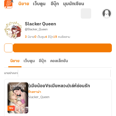
ข้ามไปยังเนื้อหาหลัก
นิยาย
เว็บตูน
อีบุ๊ก
มุมนักเขียน
Slacker Queen
@Slacker_Queen
3
นิยาย
0
เว็บตูน
4
อีบุ๊ก
19
คนติดตาม
นิยาย
เว็บตูน
อีบุ๊ก
คอลเล็กชัน
นามปากกา
(เมียน้อยVsเมียหลวง)เล่ห์ซ่อนรัก
รักดราม่า
Slacker_Queen
จบ