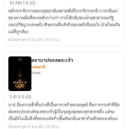
Star
10
249
1
0 (0)
War:
หลังจากจักรวาลสงบสุขมานับหลายพันปีจากจักรวรรดิ การกลับมา
A
ของความมืดที่ทรงพลังกว่าเก่า การโต้กลับของฝ่ายสาธารณะรัฐ
New
และปรัชญาแห่งพลัง สัจธรรมที่แท้จริงของพลังคืออะไร ฝ่ายไหนกัน
Legend
แน่ที่ถูกต้อง
อัปเดตล่าสุด 17 มิ.ย. 69 / 07:00 น.
ตราบาปของพระเจ้า
แฟนตาซี
Smati
ตราบาป
3
41
0
0 (0)
ของ
บาป คือความชั่วทั้งปวงที่เป็นรากเหง้าของมนุษย์ คือการกระทำที่ขัด
พระเจ้า
ต่อพระประสงค์ของพระเจ้าผู้เป็นจุดสูงสุดของทุกสรรพสิ่ง แต่จะ
เป็นยังไงเมื่อสิ่งที่พระองค์สร้างขึ้นหันกลับมาทำร้ายตัวพระองค์เอง
อัปเดตล่าสุด 17 พ.ย. 68 / 20:39 น.