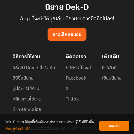
นิยาย Dek-D
App ที่จะทำให้คุณอ่านนิยายจนวางมือถือไม่ลง!
ดาวน์โหลดแอป
วิธีการใช้งาน
ติดต่อเรา
เพิ่มเติม
วิธีเติม Coin / ชำระเงิน
LINE Official
ข่าวสาร
วิธีซื้อนิยาย
Facebook
เขียนนิยาย
คู่มือการใช้งาน
X
กติกาการใช้งาน
Tiktok
คำถามที่พบบ่อย
Dek-D.com ใช้คุกกี้เพื่อพัฒนาประสบการณ์ของ ผู้ใช้ให้ดียิ่งขึ้น
ยอมรับ
เรียนรู้เพิ่มเติมที่นี่
© 2026
Dek-D Interactive Co.,Ltd.
All rights reserved. |
Privacy Policy