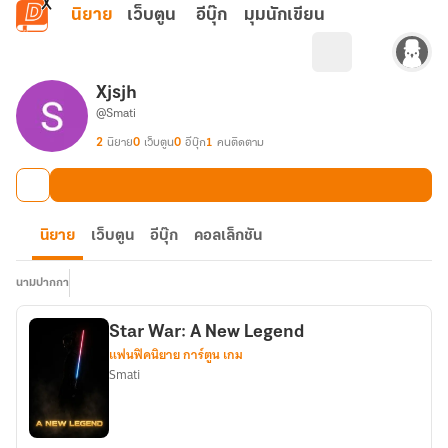
ข้ามไปยังเนื้อหาหลัก
นิยาย
เว็บตูน
อีบุ๊ก
มุมนักเขียน
Xjsjh
@Smati
2
นิยาย
0
เว็บตูน
0
อีบุ๊ก
1
คนติดตาม
นิยาย
เว็บตูน
อีบุ๊ก
คอลเล็กชัน
นามปากกา
Star War: A New Legend
แฟนฟิคนิยาย การ์ตูน เกม
Smati