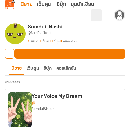
ข้ามไปยังเนื้อหาหลัก
นิยาย
เว็บตูน
อีบุ๊ก
มุมนักเขียน
Somdui_Nashi
@SomDuiNashi
1
นิยาย
0
เว็บตูน
0
อีบุ๊ก
0
คนติดตาม
นิยาย
เว็บตูน
อีบุ๊ก
คอลเล็กชัน
นามปากกา
Your Voice My Dream
ยูริ
Somdui&Nashi