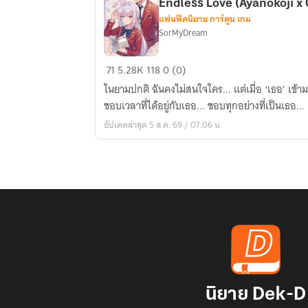
Endless Love (Ayanokoji x 
แฟนฟิคนิยาย การ์ตูน เกม
SorMyDream
[Fic
71
5.28K
118
0 (0)
Classroom
ในยามปกติ ฉันคงไม่สนใจใคร... แต่เมื่อ ‘เธอ’ เข้ามา
of
ชอบเวลาที่ได้อยู่กับเธอ... ชอบทุกอย่างที่เป็นเธอ...
the
อัปเดตล่าสุด 5 ส.ค. 69 / 07:06 น.
elite]
★The
Book
of
Endless
Love
(Ayanokoji
x
OC)
นิยาย Dek-D