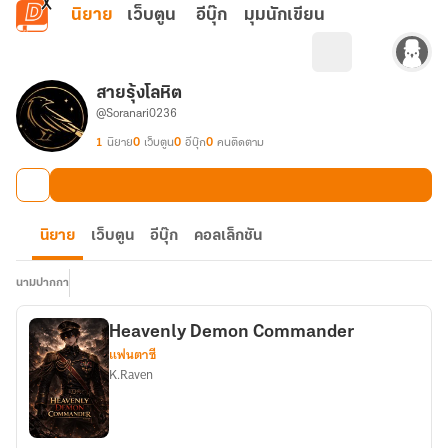
ข้ามไปยังเนื้อหาหลัก
นิยาย
เว็บตูน
อีบุ๊ก
มุมนักเขียน
สายรุ้งโลหิต
@Soranari0236
1
นิยาย
0
เว็บตูน
0
อีบุ๊ก
0
คนติดตาม
นิยาย
เว็บตูน
อีบุ๊ก
คอลเล็กชัน
นามปากกา
Heavenly Demon Commander
แฟนตาซี
K.Raven