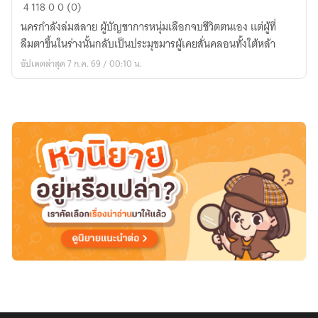
Heavenly
4
118
0
0 (0)
Demon
นครกำลังล่มสลาย ผู้บัญชาการหนุ่มเลือกจบชีวิตตนเอง แต่ผู้ที่
Commander
ลืมตาขึ้นในร่างนั้นกลับเป็นประมุขมารผู้เคยสั่นคลอนทั้งใต้หล้า
อัปเดตล่าสุด 7 ก.ค. 69 / 00:10 น.