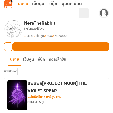
ข้ามไปยังเนื้อหาหลัก
นิยาย
เว็บตูน
อีบุ๊ก
มุมนักเขียน
NeraTheRabbit
@SorasakiSaya
1
นิยาย
0
เว็บตูน
0
อีบุ๊ก
0
คนติดตาม
นิยาย
เว็บตูน
อีบุ๊ก
คอลเล็กชัน
นามปากกา
แฟนฟิก[PROJECT MOON] THE
VIOLET SPEAR
แฟนฟิคนิยาย การ์ตูน เกม
SorasakiSaya