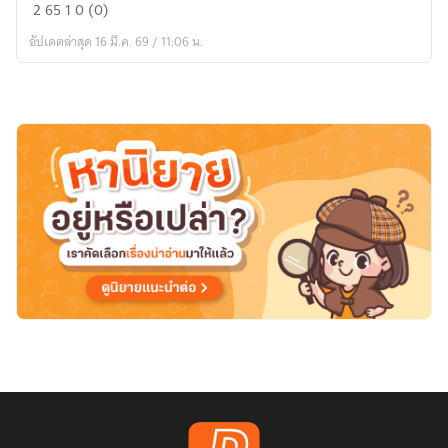
แฟน
2
65
1
0 (0)
ฟิก[PROJECT
อัปเดตล่าสุด 16 มี.ค. 69 / 11:06 น.
MOON]
THE
VIOLET
SPEAR