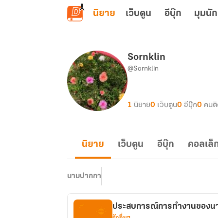
ข้ามไปยังเนื้อหาหลัก
นิยาย
เว็บตูน
อีบุ๊ก
มุมนัก
Sornklin
@Sornklin
1
นิยาย
0
เว็บตูน
0
อีบุ๊ก
0
คนต
นิยาย
เว็บตูน
อีบุ๊ก
คอลเล็ก
นามปากกา
ประสบการณ์การทำงานของนา
รักอื่นๆ