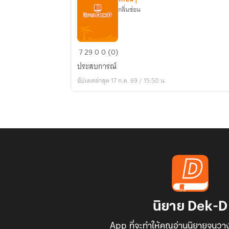
กลิ่นซ่อน
ประสบการณ์
7
29
0
0 (0)
การ
ประสบการณ์
ทำงาน
อัปเดตล่าสุด 17 ก.ค. 69 / 15:50 น.
ของ
นาง
สาว
โชง
โค
นิยาย Dek-D
App ที่จะทำให้คุณอ่านนิยายจนวาง