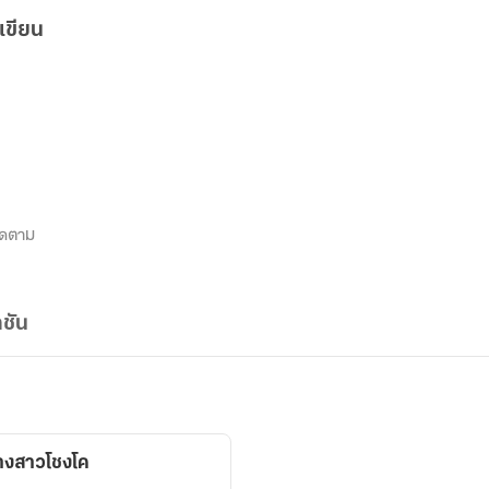
เขียน
ิดตาม
ชัน
งสาวโชงโค