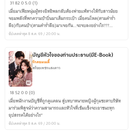
เจ้า
31
82
0
5.0 (1)
สาว
เมื่อมาเฟียหนุ่มผู้ทรงอิทธิพลกลับต้องพ่ายแพ้ทางให้กับสาวน้อย
สติ
จอมพลังที่พกความบ้าบิ่นมาเต็มกระเป๋า เมื่อคนโหด(ตามคำร่ำ
เฟื่อง
ลือ)กับคนบ้า(ตามคำร่ำลือ)มาเจอกัน...จะจบลงอย่างไร???...
กับ
อัปเดตล่าสุด 8 ส.ค. 69 / 20:00 น.
เจ้า
พ่อ
มาเฟีย
บัญชีหัวใจของท่านประธาน(มีE-Book)
จอม
รักคอมเมดี้
ปลอม(มี
สร้อยเพชรแสงดาว
อี
บุ๊ค)
บัญชี
18
52
0
0 (0)
หัวใจ
เมื่อพนักงานบัญชีที่ถูกดูแคลน สู่บทบาทนายหญิงผู้กุมชะตาบริษัท
ของ
มาร่วมพิสูจน์ว่าความสามารถและหัวใจที่เข้มแข็งจะเอาชนะทุก
ท่าน
อุปสรรคได้อย่างไร"
ประธาน(มีE-
อัปเดตล่าสุด 8 ส.ค. 69 / 20:00 น.
Book)