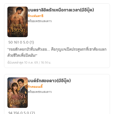
มนตราลิขิตรักเหนือกาลเวลา(มีอีบุ๊ค)
รักแฟนตาซี
สร้อยเพชรแสงดาว
มน
50
161
0
5.0 (1)
ตรา
"รอยสักดอกบัวที่บนตัวเธอ... คือกุญแจเปิดประตูนรกที่เขาต้องแลก
ลิขิต
ด้วยชีวิตเพื่อปิดมัน!"
รัก
อัปเดตล่าสุด 10 ก.ค. 69 / 16:14 น.
เหนือ
กาล
เวลา(มี
มนต์รักสอยดาว(มีอีบุ๊ค)
อี
รักคอมเมดี้
บุ๊ค)
สร้อยเพชรแสงดาว
มนต์
94
356
0
5.0 (2)