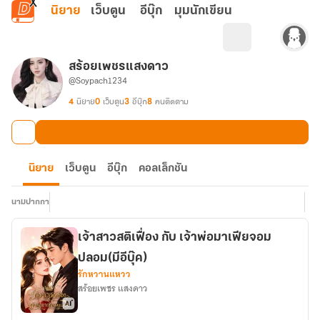
ข้ามไปยังเนื้อหาหลัก
นิยาย
เว็บตูน
อีบุ๊ก
มุมนักเขียน
สร้อยเพชรแสงดาว
@Soypach1234
4
นิยาย
0
เว็บตูน
3
อีบุ๊ก
8
คนติดตาม
นิยาย
เว็บตูน
อีบุ๊ก
คอลเล็กชัน
นามปากกา
เจ้าสาวสติเฟื่อง กับ เจ้าพ่อมาเฟียจอม
ปลอม(มีอีบุ๊ค)
รักหวานแหวว
สร้อยเพชร แสงดาว