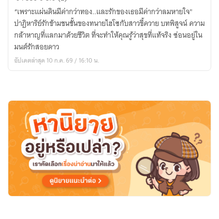
รัก
“เพราะแผ่นดินมีค่ากว่าทอง..และรักของเธอมีค่ากว่าลมหายใจ"
สอยดาว(มี
ปาฏิหาริย์รักข้ามชนชั้นของทนายไฮโซกับสาวขี้ควาย บทพิสูจน์ ความ
อี
กล้าหาญที่แลกมาด้วยชีวิต ที่จะทำให้คุณรู้ว่าสุขที่แท้จริง ซ่อนอยู่ใน
บุ๊ค)
มนต์รักสอยดาว
อัปเดตล่าสุด 10 ก.ค. 69 / 16:10 น.